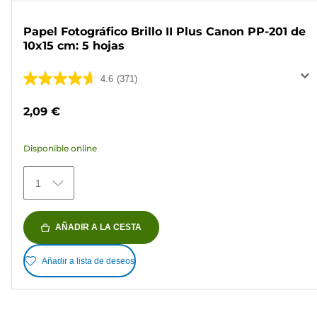
Papel Fotográfico Brillo II Plus Canon PP-201 de
10x15 cm: 5 hojas
4.6
(371)
4.6
de
2,09 €
5
estrellas.
Disponible online
371
reseñas
1
AÑADIR A LA CESTA
Añadir a lista de deseos