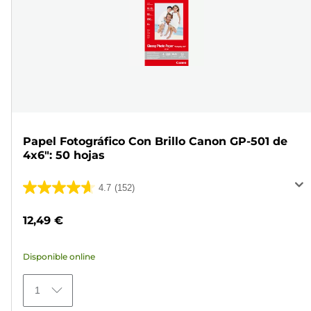
Papel Fotográfico Con Brillo Canon GP-501 de
4x6": 50 hojas
4.7
(152)
4.7
de
12,49 €
5
estrellas.
Disponible online
152
reseñas
1