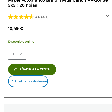
Papel Fotográfico Brillo II Plus Canon PP-201 de
5x5": 20 hojas
4.6
(371)
4.6
de
10,49 €
5
estrellas.
Disponible online
371
reseñas
1
AÑADIR A LA CESTA
Añadir a lista de deseos