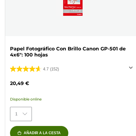
Papel Fotográfico Con Brillo Canon GP-501 de
4x6": 100 hojas
4.7
(152)
4.7
de
20,49 €
5
estrellas.
Disponible online
152
reseñas
1
AÑADIR A LA CESTA