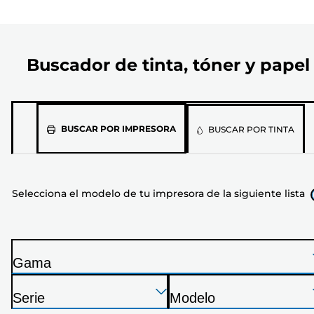
Buscador de tinta, tóner y papel
Selecciona
BUSCAR POR IMPRESORA
BUSCAR POR TINTA
el
modelo
de
Selecciona el modelo de tu impresora de la siguiente lista
tu
impresora
de
la
Gama
siguiente
I
lista
Presione
Presione
Presione
m
Serie
Modelo
Enter
Enter
Enter
p
I
I