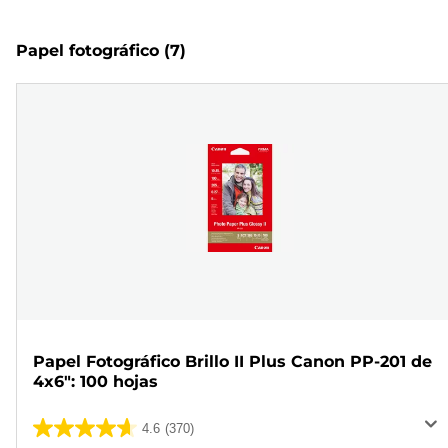
Papel fotográfico
(7)
Papel Fotográfico Brillo II Plus Canon PP-201 de
4x6": 100 hojas
4.6
(370)
4.6