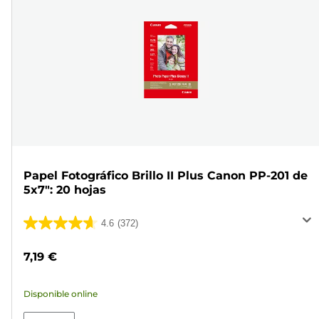
Papel Fotográfico Brillo II Plus Canon PP-201 de
5x7": 20 hojas
4.6
(372)
4.6
de
7,19 €
5
estrellas.
Disponible online
372
reseñas