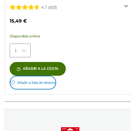
4.7
(433)
4.7
de
15,49 €
5
estrellas.
Disponible online
433
reseñas
1
AÑADIR A LA CESTA
Añadir a lista de deseos