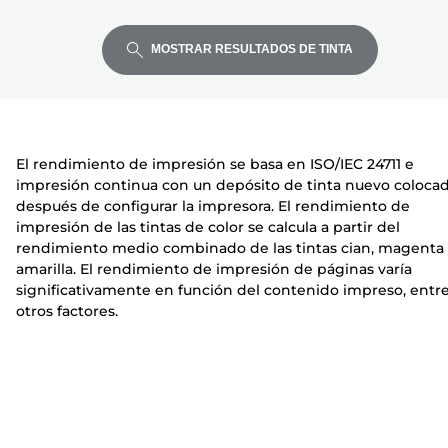
para
para
para
r
m
m
expandir
expandir
expandir
e
p
p
MOSTRAR RESULTADOS DE TINTA
s
r
r
o
e
e
r
s
s
a
o
o
El rendimiento de impresión se basa en ISO/IEC 24711 e
r
r
impresión continua con un depósito de tinta nuevo coloca
a
a
después de configurar la impresora. El rendimiento de
impresión de las tintas de color se calcula a partir del
rendimiento medio combinado de las tintas cian, magenta
amarilla. El rendimiento de impresión de páginas varía
significativamente en función del contenido impreso, entr
otros factores.