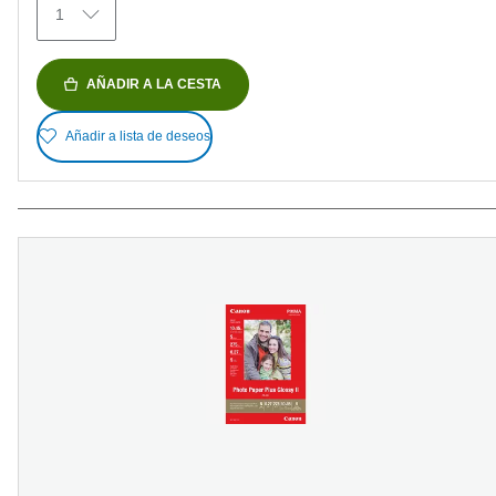
1
AÑADIR A LA CESTA
Añadir a lista de deseos