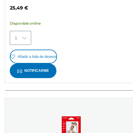
de
25,49 €
5
estrellas.
Disponible online
370
reseñas
1
Añadir a lista de deseos
NOTIFICARME