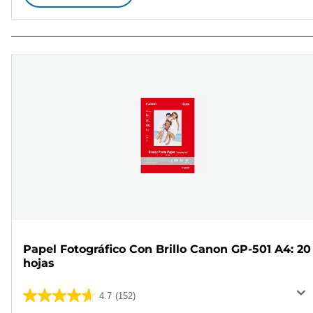
Papel Fotográfico Con Brillo Canon GP-501 A4: 20
hojas
4.7
(152)
4.7