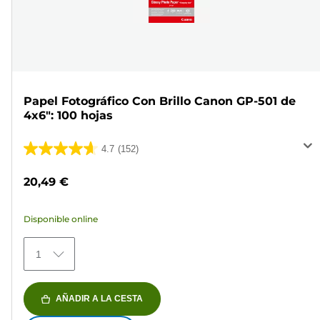
Papel Fotográfico Con Brillo Canon GP-501 de
4x6": 100 hojas
4.7
(152)
4.7
de
20,49 €
5
estrellas.
Disponible online
152
reseñas
1
AÑADIR A LA CESTA