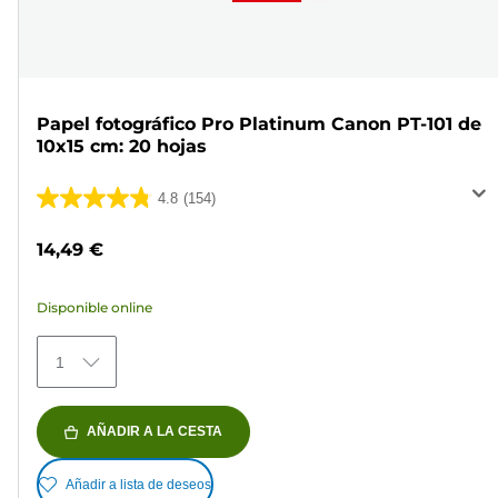
Papel fotográfico Pro Platinum Canon PT-101 de
10x15 cm: 20 hojas
4.8
(154)
4.8
de
14,49 €
5
estrellas.
Disponible online
154
reseñas
1
AÑADIR A LA CESTA
Añadir a lista de deseos