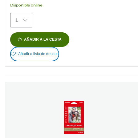
reseñas
Disponible online
1
AÑADIR A LA CESTA
Añadir a lista de deseos