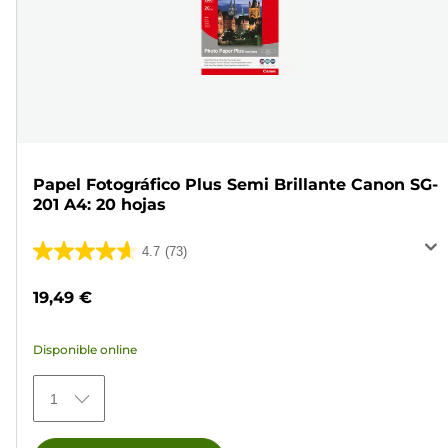
Papel Fotográfico Plus Semi Brillante Canon SG-
201 A4: 20 hojas
4.7
(73)
4.7
de
19,49 €
5
estrellas.
Disponible online
73
reseñas
1