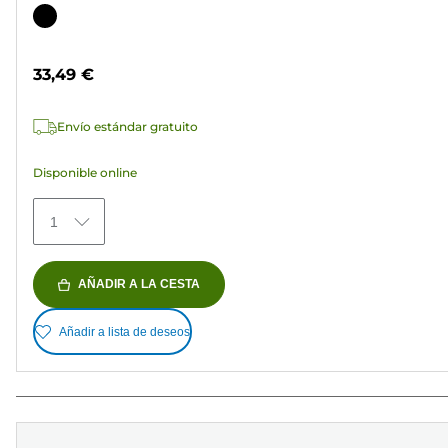
de
Cartucho
5
de
estrellas.
color
33,49 €
37
reseñas
Envío estándar gratuito
Disponible online
1
AÑADIR A LA CESTA
Añadir a lista de deseos