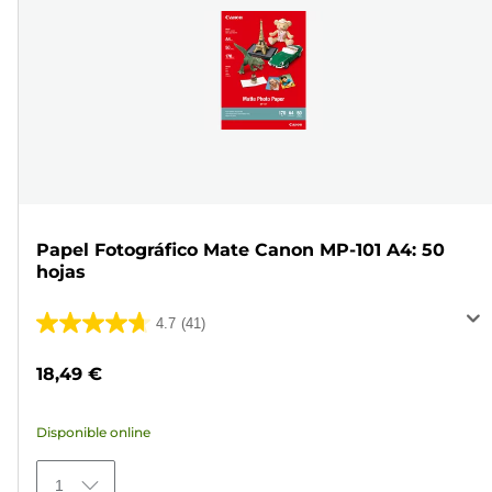
Papel Fotográfico Mate Canon MP-101 A4: 50
hojas
4.7
(41)
4.7
de
18,49 €
5
estrellas.
Disponible online
41
reseñas
1