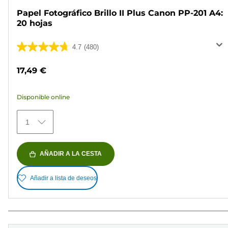
Papel Fotográfico Brillo II Plus Canon PP-201 A4:
20 hojas
4.7
(480)
4.7
de
17,49 €
5
estrellas.
Disponible online
480
reseñas
1
AÑADIR A LA CESTA
Añadir a lista de deseos