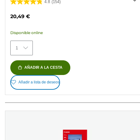
4.8
(154)
4.8
de
20,49 €
5
estrellas.
Disponible online
154
reseñas
1
AÑADIR A LA CESTA
Añadir a lista de deseos