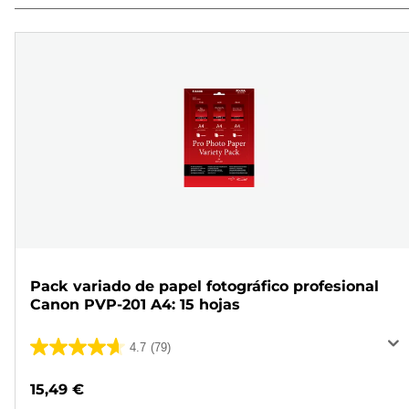
Pack variado de papel fotográfico profesional
Canon PVP-201 A4: 15 hojas
4.7
(79)
4.7
de
15,49 €
5