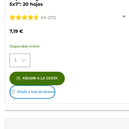
5x7": 20 hojas
4.6
(372)
4.6
de
7,19 €
5
estrellas.
Disponible online
372
reseñas
1
AÑADIR A LA CESTA
Añadir a lista de deseos