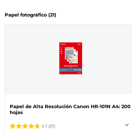
Papel fotográfico
(21)
Papel de Alta Resolución Canon HR-101N A4: 200
hojas
4.7
(37)
4.7