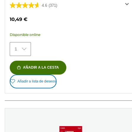
4.6
(371)
4.6
de
10,49 €
5
estrellas.
Disponible online
371
reseñas
1
AÑADIR A LA CESTA
Añadir a lista de deseos