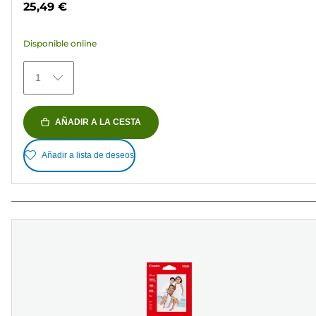
25,49 €
5
estrellas.
Disponible online
154
reseñas
1
AÑADIR A LA CESTA
Añadir a lista de deseos