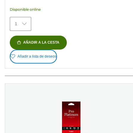
estrellas.
Disponible online
79
reseñas
1
AÑADIR A LA CESTA
Añadir a lista de deseos