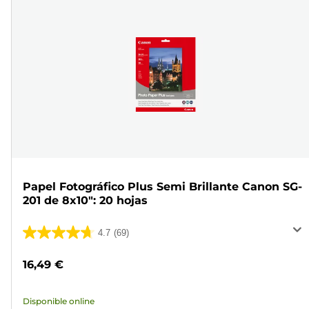
Papel Fotográfico Plus Semi Brillante Canon SG-
201 de 8x10": 20 hojas
4.7
(69)
4.7
de
16,49 €
5
estrellas.
Disponible online
69