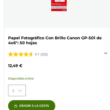
Papel Fotográfico Con Brillo Canon GP-501 de
4x6": 50 hojas
4.7
(152)
4.7
de
12,49 €
5
estrellas.
Disponible online
152
reseñas
1
AÑADIR A LA CESTA