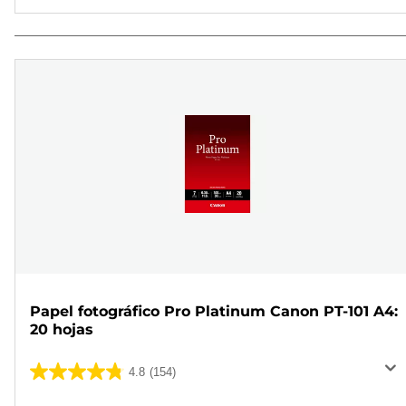
Papel fotográfico Pro Platinum Canon PT-101 A4:
20 hojas
4.8
(154)
4.8
de