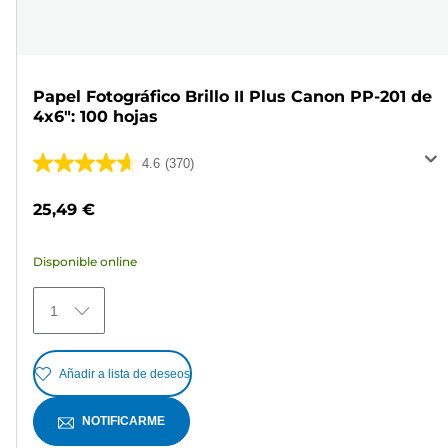
Papel Fotográfico Brillo II Plus Canon PP-201 de
4x6": 100 hojas
4.6
(370)
4.6
de
25,49 €
5
estrellas.
Disponible online
370
reseñas
1
Añadir a lista de deseos
NOTIFICARME