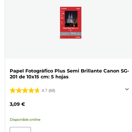
Papel Fotográfico Plus Semi Brillante Canon SG-
201 de 10x15 cm: 5 hojas
4.7
(69)
4.7
de
3,09 €
5
estrellas.
Disponible online
69
reseñas