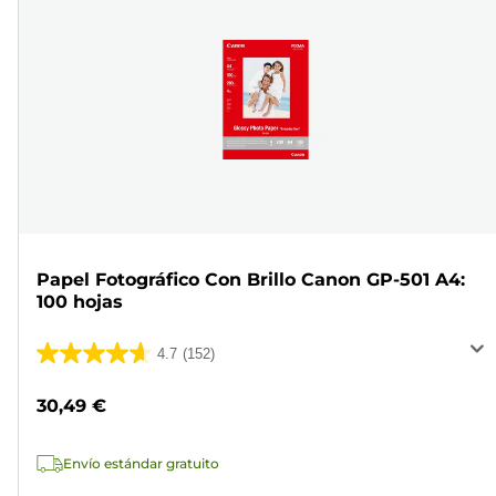
Papel Fotográfico Con Brillo Canon GP-501 A4:
100 hojas
4.7
(152)
4.7
de
30,49 €
5
estrellas.
Envío estándar gratuito
152