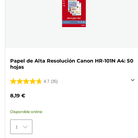
Papel de Alta Resolución Canon HR-101N A4: 50
hojas
4.7
(35)
4.7
de
8,19 €
5
estrellas.
Disponible online
35
reseñas
1