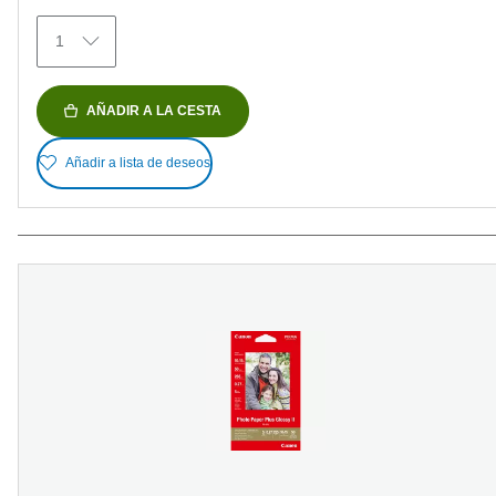
reseñas
1
AÑADIR A LA CESTA
Añadir a lista de deseos