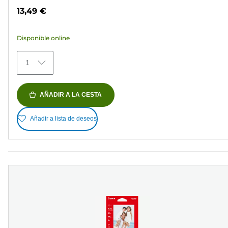
de
13,49 €
5
estrellas.
Disponible online
152
reseñas
1
AÑADIR A LA CESTA
Añadir a lista de deseos