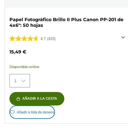
Papel Fotográfico Brillo II Plus Canon PP-201 de
4x6": 50 hojas
4.7
(433)
4.7
de
15,49 €
5
estrellas.
Disponible online
433
reseñas
1
AÑADIR A LA CESTA
Añadir a lista de deseos