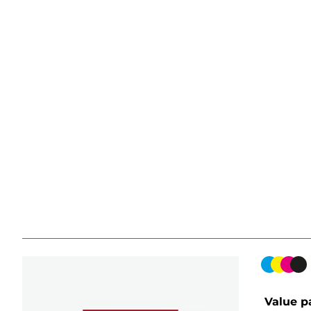
Cartuch
de
color
Value p