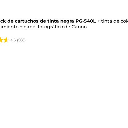
o
ck de cartuchos de tinta negra PG-540L
+
tinta de co
dimiento
+
papel fotográfico de Canon
4.6
(568)