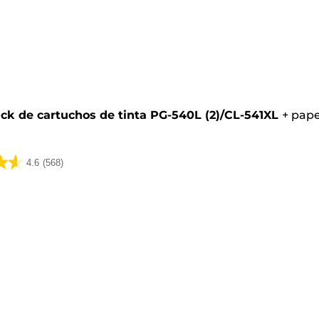
o
ck de cartuchos de tinta PG-540L (2)/CL-541XL
+
pape
4.6
(568)