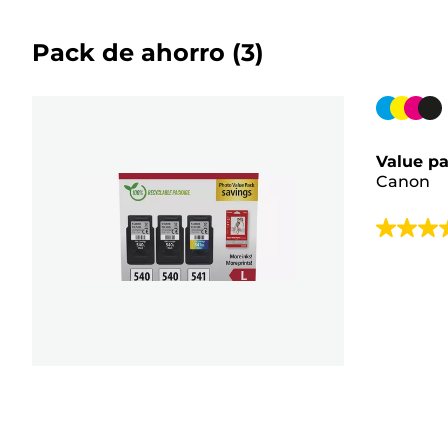
Pack de ahorro
(3)
Cartuch
de
color
Value pa
Canon
4.6
de
5
estrellas.
568
reseñas