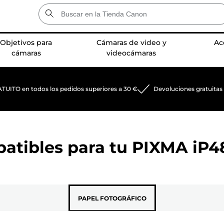
Objetivos para
Cámaras de video y
Ac
cámaras
videocámaras
TUITO en todos los pedidos superiores a 30 €
Devoluciones gratuitas
patibles para tu
PIXMA iP4
PAPEL FOTOGRÁFICO