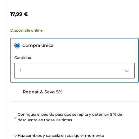
5
de
estrellas.
color
17,99 €
64
reseñas
Disponible online
Compra única
Cantidad
1
Repeat & Save 5%
Configura el pedido para que se repita y obtén un 5 % de
descuento en todas las tintas
Haz cambios y cancela en cualquier momento