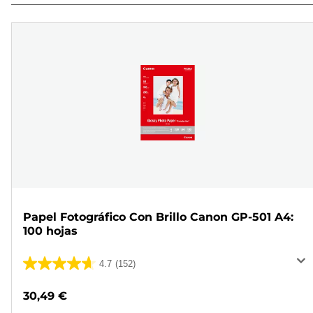
Papel Fotográfico Con Brillo Canon GP-501 A4:
100 hojas
4.7
(152)
4.7
de
30,49 €
5