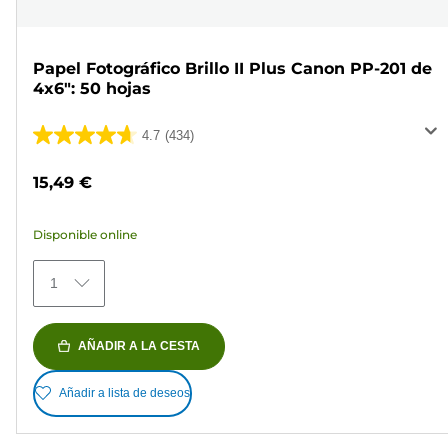
Papel Fotográfico Brillo II Plus Canon PP-201 de
4x6": 50 hojas
4.7
(434)
4.7
de
15,49 €
5
estrellas.
Disponible online
434
reseñas
1
AÑADIR A LA CESTA
Añadir a lista de deseos