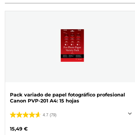
Pack variado de papel fotográfico profesional
Canon PVP-201 A4: 15 hojas
4.7
(79)
4.7
de
15,49 €
5