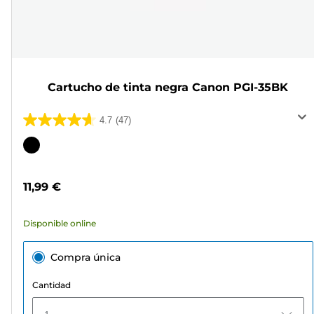
Cartucho de tinta negra Canon PGI-35BK
4.7
(47)
4.7
de
Cartucho
5
de
estrellas.
color
11,99 €
47
reseñas
Disponible online
Compra única
Cantidad