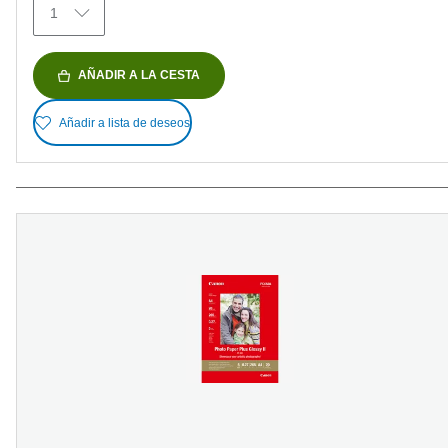
1
AÑADIR A LA CESTA
Añadir a lista de deseos