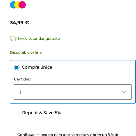
de
Cartucho
5
de
estrellas.
color
34,99 €
64
reseñas
Envío estándar gratuito
Disponible online
Compra única
Cantidad
1
Repeat & Save 5%
Configura el pedido para que se repita y obtén un 5 % de