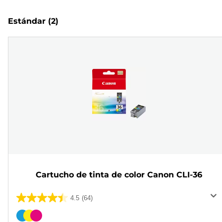
Estándar
(2)
Cartucho de tinta de color Canon CLI-36
4.5
(64)
4.5
de
Cartucho