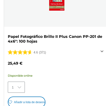
Papel Fotográfico Brillo II Plus Canon PP-201 de
4x6": 100 hojas
4.6
(371)
4.6
de
25,49 €
5
estrellas.
Disponible online
371
reseñas
1
Añadir a lista de deseos