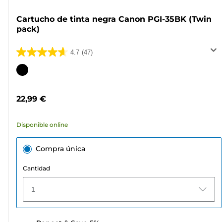
Cartucho de tinta negra Canon PGI-35BK (Twin
pack)
4.7
(47)
4.7
de
Cartucho
5
de
estrellas.
color
22,99 €
47
reseñas
Disponible online
Compra única
Cantidad
1