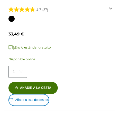
4.7
(37)
4.7
de
Cartucho
5
de
estrellas.
color
33,49 €
37
reseñas
Envío estándar gratuito
Disponible online
1
AÑADIR A LA CESTA
Añadir a lista de deseos