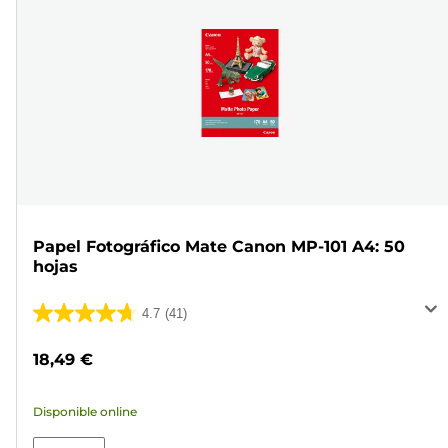
Papel Fotográfico Mate Canon MP-101 A4: 50
hojas
4.7
(41)
4.7
de
18,49 €
5
estrellas.
Disponible online
41
reseñas