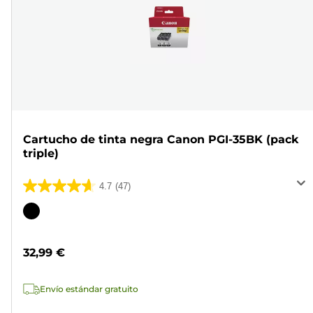
Cartucho de tinta negra Canon PGI-35BK (pack
triple)
4.7
(47)
4.7
de
Cartucho
5
de
estrellas.
color
32,99 €
47
reseñas
Envío estándar gratuito