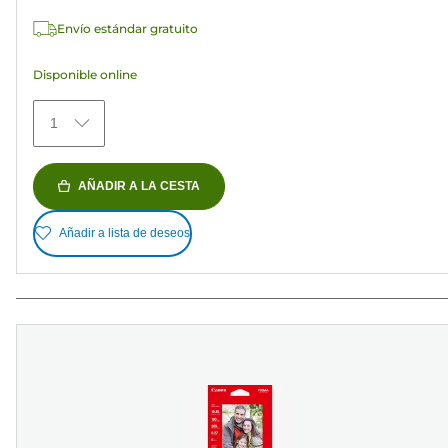
estrellas.
Envío estándar gratuito
152
reseñas
Disponible online
1
AÑADIR A LA CESTA
Añadir a lista de deseos