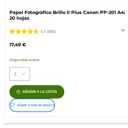
Papel Fotográfico Brillo II Plus Canon PP-201 A4:
20 hojas
4.7
(481)
4.7
de
17,49 €
5
estrellas.
Disponible online
481
reseñas
1
AÑADIR A LA CESTA
Añadir a lista de deseos