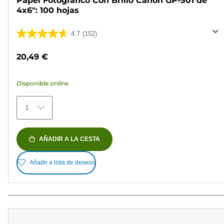
Papel Fotográfico Con Brillo Canon GP-501 de
4x6": 100 hojas
4.7
(152)
4.7
de
20,49 €
5
estrellas.
Disponible online
152
reseñas
1
AÑADIR A LA CESTA
Añadir a lista de deseos