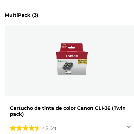
MultiPack
(3)
Cartucho de tinta de color Canon CLI-36 (Twin
pack)
4.5
(64)
4.5