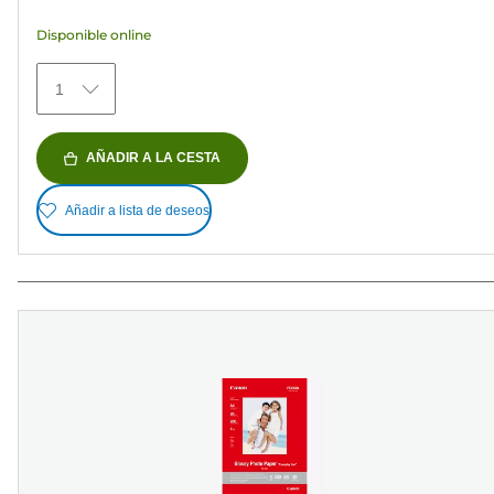
estrellas.
Disponible online
79
reseñas
1
AÑADIR A LA CESTA
Añadir a lista de deseos