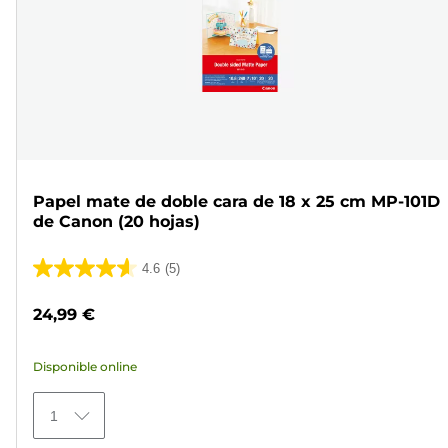
Papel mate de doble cara de 18 x 25 cm MP-101D
de Canon (20 hojas)
4.6
(5)
4.6
de
24,99 €
5
estrellas.
Disponible online
5
reseñas
1