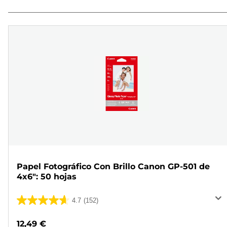
Papel Fotográfico Con Brillo Canon GP-501 de
4x6": 50 hojas
4.7
(152)
4.7
de
12,49 €