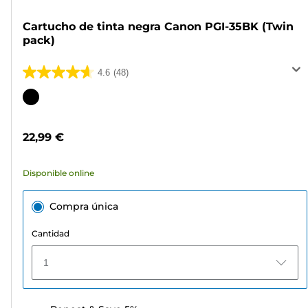
Cartucho de tinta negra Canon PGI-35BK (Twin
pack)
4.6
(48)
4.6
de
Cartucho
5
de
estrellas.
color
22,99 €
48
reseñas
Disponible online
Compra única
Cantidad
1