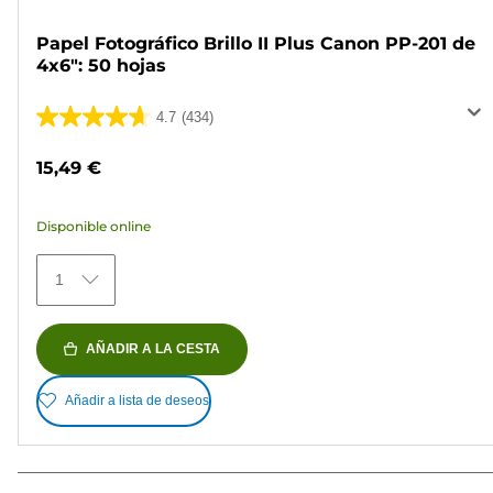
Papel Fotográfico Brillo II Plus Canon PP-201 de
4x6": 50 hojas
4.7
(434)
4.7
de
15,49 €
5
estrellas.
Disponible online
434
reseñas
1
AÑADIR A LA CESTA
Añadir a lista de deseos