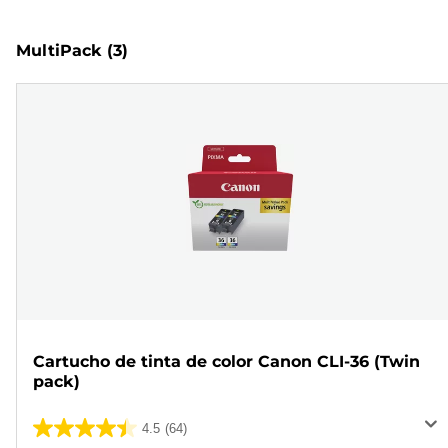
MultiPack
(3)
Cartucho de tinta de color Canon CLI-36 (Twin
pack)
4.5
(64)
4.5