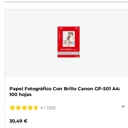
Papel Fotográfico Con Brillo Canon GP-501 A4:
100 hojas
4.7
(152)
4.7
de
30,49 €
5