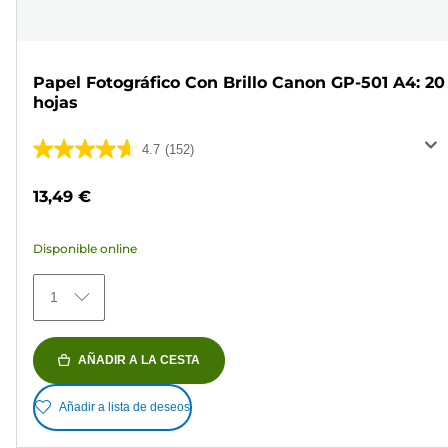
Papel Fotográfico Con Brillo Canon GP-501 A4: 20
hojas
4.7
(152)
4.7
de
13,49 €
5
estrellas.
Disponible online
152
reseñas
1
AÑADIR A LA CESTA
Añadir a lista de deseos