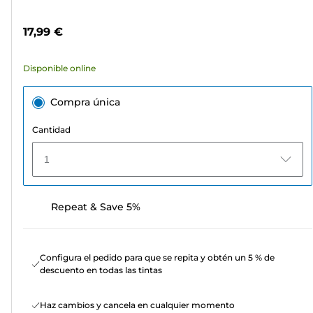
5
de
estrellas.
color
17,99 €
64
reseñas
Disponible online
Compra única
Cantidad
1
Repeat & Save 5%
Configura el pedido para que se repita y obtén un 5 % de
descuento en todas las tintas
Haz cambios y cancela en cualquier momento