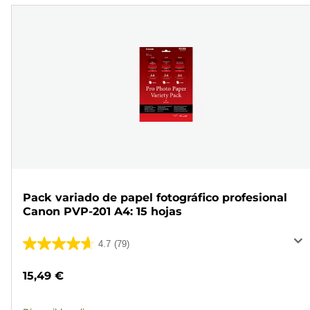
Pack variado de papel fotográfico profesional
Canon PVP-201 A4: 15 hojas
4.7
(79)
4.7
de
15,49 €
5
estrellas.