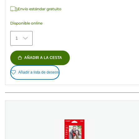
estrellas.
Envío estándar gratuito
152
reseñas
Disponible online
1
AÑADIR A LA CESTA
Añadir a lista de deseos