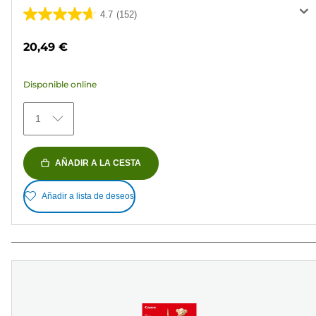
4.7
(152)
4.7
de
20,49 €
5
estrellas.
Disponible online
152
reseñas
1
AÑADIR A LA CESTA
Añadir a lista de deseos