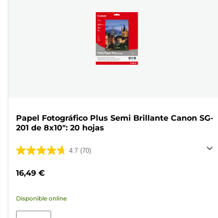
Papel Fotográfico Plus Semi Brillante Canon SG-
201 de 8x10": 20 hojas
4.7
(70)
4.7
de
16,49 €
5
estrellas.
Disponible online
70
reseñas