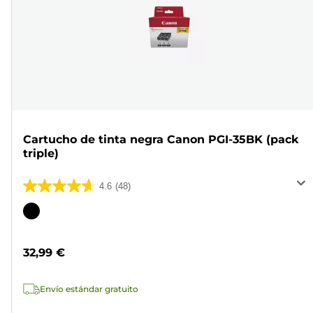
Cartucho de tinta negra Canon PGI-35BK (pack
triple)
4.6
(48)
4.6
de
Cartucho
5
de
estrellas.
color
32,99 €
48
reseñas
Envío estándar gratuito