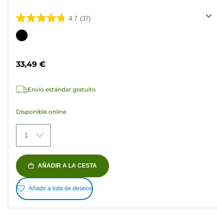
4.7
(37)
4.7
de
Cartucho
5
de
estrellas.
color
33,49 €
37
reseñas
Envío estándar gratuito
Disponible online
1
AÑADIR A LA CESTA
Añadir a lista de deseos