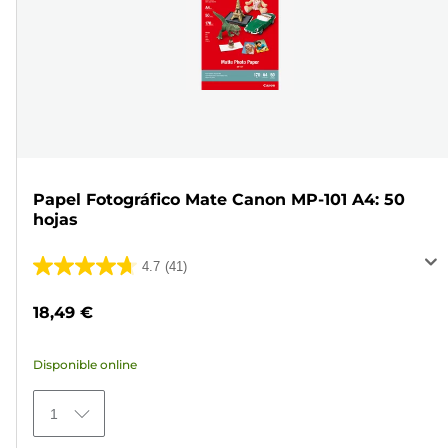
Papel Fotográfico Mate Canon MP-101 A4: 50
hojas
4.7
(41)
4.7
de
18,49 €
5
estrellas.
Disponible online
41
reseñas
1