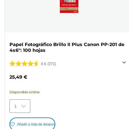
Papel Fotográfico Brillo II Plus Canon PP-201 de
4x6": 100 hojas
4.6
(371)
4.6
de
25,49 €
5
estrellas.
Disponible online
371
reseñas
1
Añadir a lista de deseos