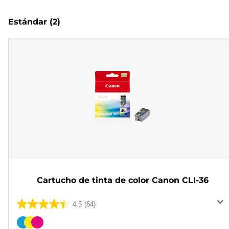
Estándar
(2)
Cartucho de tinta de color Canon CLI-36
4.5
(64)
4.5
de
Cartucho