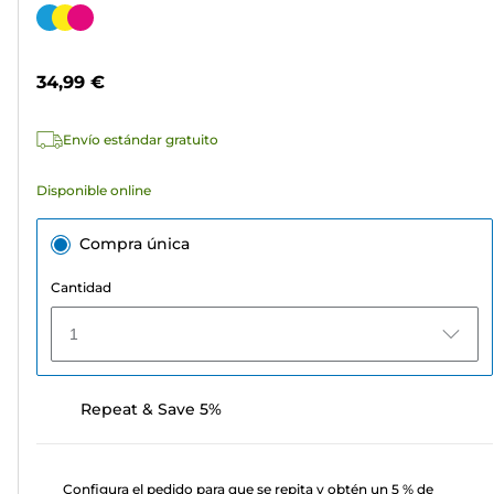
de
Cartucho
5
de
estrellas.
color
34,99 €
64
reseñas
Envío estándar gratuito
Disponible online
Compra única
Cantidad
1
Repeat & Save 5%
Configura el pedido para que se repita y obtén un 5 % de