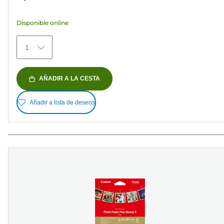
5
estrellas.
Disponible online
152
reseñas
1
AÑADIR A LA CESTA
Añadir a lista de deseos