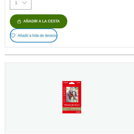
1
AÑADIR A LA CESTA
Añadir a lista de deseos