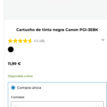
Cartucho de tinta negra Canon PGI-35BK
4.6
(48)
4.6
de
Cartucho
5
de
estrellas.
color
11,99 €
48
reseñas
Disponible online
Compra única
Cantidad