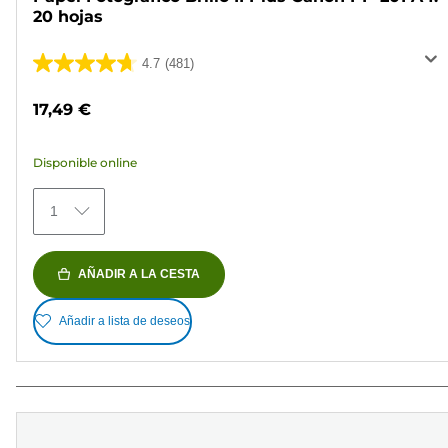
20 hojas
4.7
(481)
4.7
de
17,49 €
5
estrellas.
Disponible online
481
reseñas
1
AÑADIR A LA CESTA
Añadir a lista de deseos