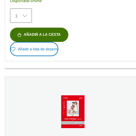
Disponible online
79
reseñas
1
AÑADIR A LA CESTA
Añadir a lista de deseos