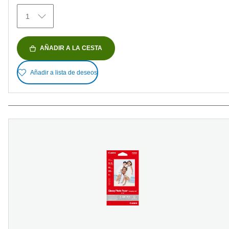
reseñas
1
AÑADIR A LA CESTA
Añadir a lista de deseos