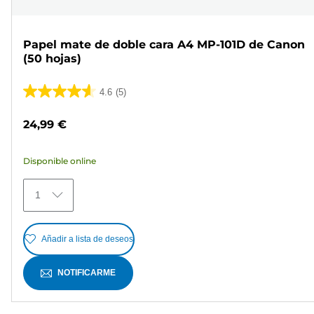
Papel mate de doble cara A4 MP-101D de Canon
(50 hojas)
4.6
(5)
4.6
de
24,99 €
5
estrellas.
Disponible online
5
reseñas
1
Añadir a lista de deseos
NOTIFICARME