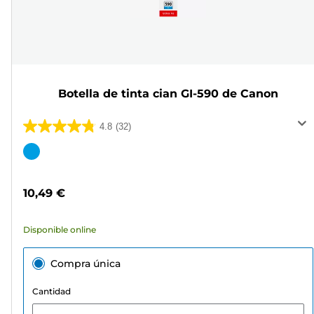
Botella de tinta cian GI-590 de Canon
4.8
(32)
4.8
de
Cartucho
5
de
estrellas.
color
10,49 €
32
reseñas
Disponible online
Compra única
Cantidad