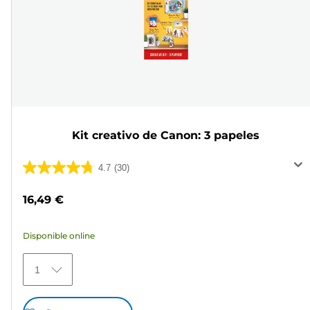
Kit creativo de Canon: 3 papeles
4.7
(30)
4.7
de
16,49 €
5
estrellas.
Disponible online
30
reseñas
1