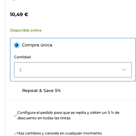
5
de
estrellas.
color
10,49 €
33
reseñas
Disponible online
Compra única
Cantidad
1
Repeat & Save 5%
Configura el pedido para que se repita y obtén un 5 % de
descuento en todas las tintas
Haz cambios y cancela en cualquier momento