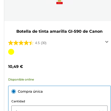
Botella de tinta amarilla GI-590 de Canon
4.5
(30)
4.5
de
Cartucho
5
de
estrellas.
color
10,49 €
30
reseñas
Disponible online
Compra única
Cantidad