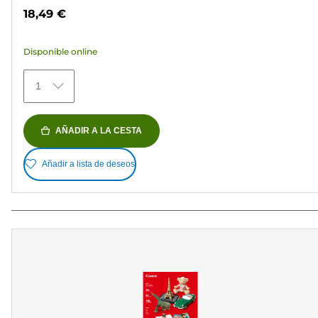
de
18,49 €
5
estrellas.
Disponible online
75
reseñas
1
AÑADIR A LA CESTA
Añadir a lista de deseos