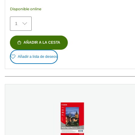
estrellas.
Disponible online
152
reseñas
1
AÑADIR A LA CESTA
Añadir a lista de deseos