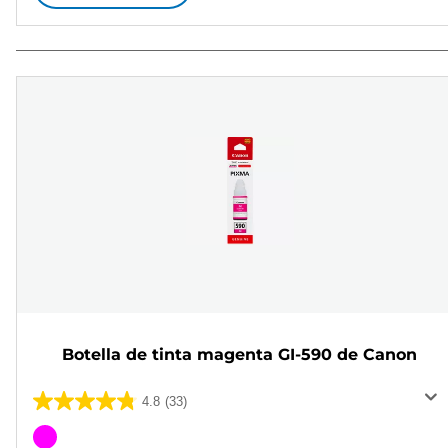
Botella de tinta magenta GI-590 de Canon
4.8
(33)
4.8
de
Cartucho