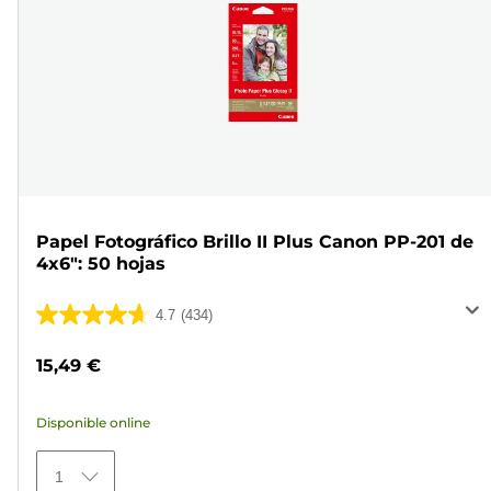
Papel Fotográfico Brillo II Plus Canon PP-201 de
4x6": 50 hojas
4.7
(434)
4.7
de
15,49 €
5
estrellas.
Disponible online
434
reseñas
1