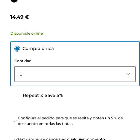
5
de
estrellas.
color
14,49 €
49
reseñas
Disponible online
Compra única
Cantidad
1
Repeat & Save 5%
Configura el pedido para que se repita y obtén un 5 % de
descuento en todas las tintas
Haz cambios y cancela en cualquier momento