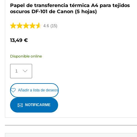
Papel de transferencia térmica A4 para tejidos
oscuros DF-101 de Canon (5 hojas)
4.6
(15)
4.6
de
13,49 €
5
estrellas.
Disponible online
15
reseñas
1
Añadir a lista de deseos
NOTIFICARME