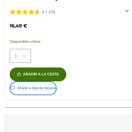
4.7
(70)
4.7
de
16,49 €
5
estrellas.
Disponible online
70
reseñas
1
AÑADIR A LA CESTA
Añadir a lista de deseos