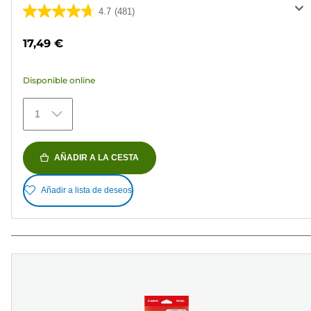
4.7
(481)
4.7
de
17,49 €
5
estrellas.
Disponible online
481
reseñas
1
AÑADIR A LA CESTA
Añadir a lista de deseos