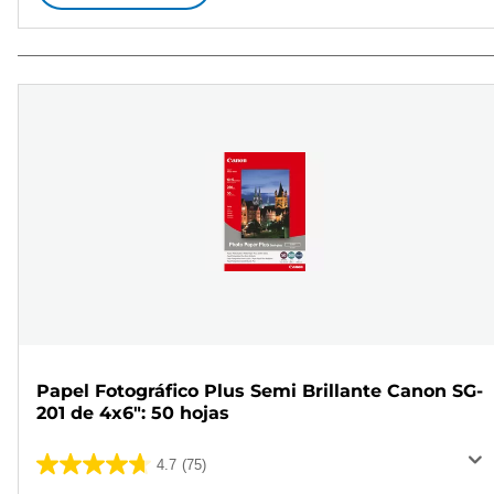
Papel Fotográfico Plus Semi Brillante Canon SG-
201 de 4x6": 50 hojas
4.7
(75)
4.7