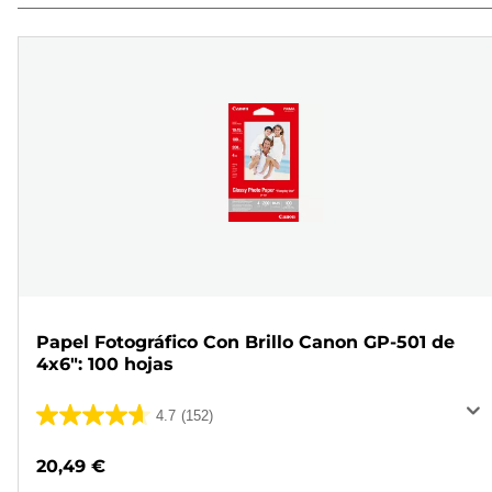
Papel Fotográfico Con Brillo Canon GP-501 de
4x6": 100 hojas
4.7
(152)
4.7
de
20,49 €
5