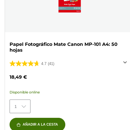
Papel Fotográfico Mate Canon MP-101 A4: 50
hojas
4.7
(41)
4.7
de
18,49 €
5
estrellas.
Disponible online
41
reseñas
1
AÑADIR A LA CESTA