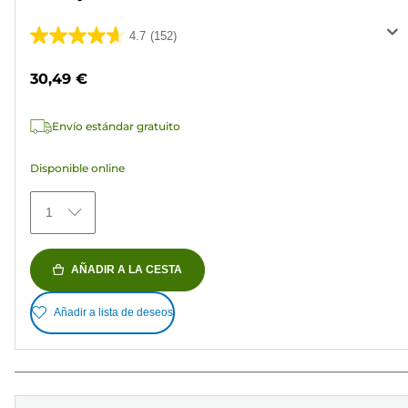
4.7
(152)
4.7
de
30,49 €
5
estrellas.
Envío estándar gratuito
152
reseñas
Disponible online
1
AÑADIR A LA CESTA
Añadir a lista de deseos