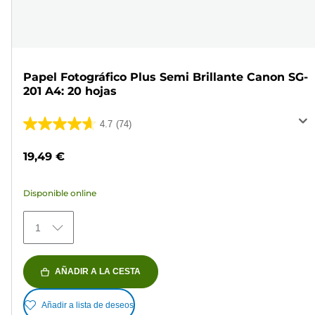
Papel Fotográfico Plus Semi Brillante Canon SG-
201 A4: 20 hojas
4.7
(74)
4.7
de
19,49 €
5
estrellas.
Disponible online
74
reseñas
1
AÑADIR A LA CESTA
Añadir a lista de deseos