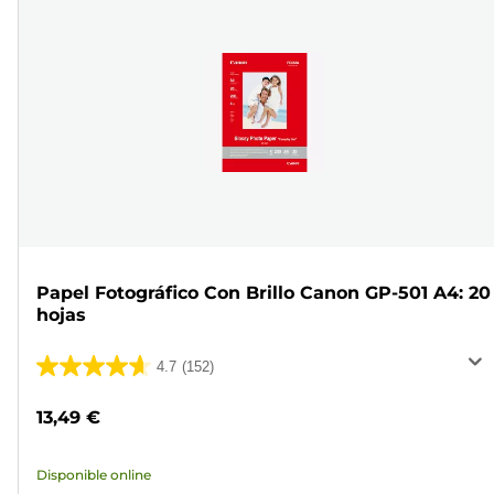
Papel Fotográfico Con Brillo Canon GP-501 A4: 20
hojas
4.7
(152)
4.7
de
13,49 €
5
estrellas.
Disponible online
152