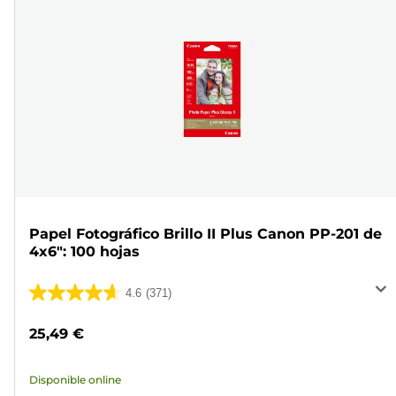
Papel Fotográfico Brillo II Plus Canon PP-201 de
4x6": 100 hojas
4.6
(371)
4.6
de
25,49 €
5
estrellas.
Disponible online
371