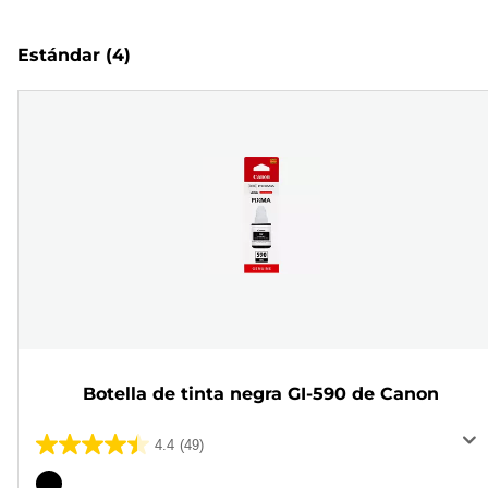
Estándar
(4)
Botella de tinta negra GI-590 de Canon
4.4
(49)
4.4
de
Cartucho