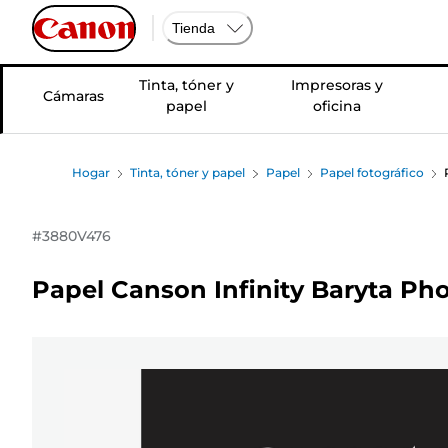
Tienda
Tinta, tóner y
Impresoras y
Cámaras
papel
oficina
Hogar
Tinta, tóner y papel
Papel
Papel fotográfico
#
3880V476
Papel Canson Infinity Baryta Pho