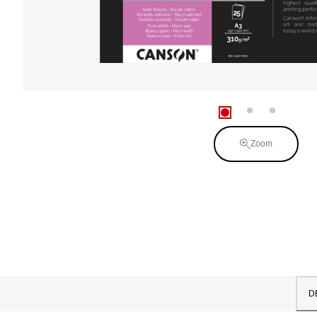
Zoom
D