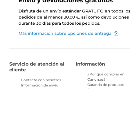
Envío y devoluciones gratuitos
Disfruta de un envío estándar GRATUITO en todos lo
pedidos de al menos 30,00 €, así como devoluciones 
durante 30 días para todos los pedidos.
Más información sobre opciones de entrega
Servicio de atención al
Información
cliente
¿Por qué comprar en
Canon.es?
Contacte con nosotros
Garantía de producto
Información de envío
Compras seguras en
Devoluciones
canon.es
Preguntas frecuentes
Términos y condiciones
sobre la tienda
de promociones
Preguntas frecuentes
Términos y condiciones
Repeat & Save
de la suscripción de tint
de impresora
Mapa del sitio