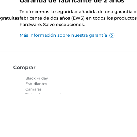
Garantía de fabricante de 2 años*
s
Te ofrecemos la seguridad añadida de una garantía 
gratuitas
fabricante de dos años (EWS) en todos los productos
hardware. Salvo excepciones.
Más información sobre nuestra garantía
Comprar
Black Friday
Estudiantes
Cámaras
Tinta, tóner y papel
Objetivos
Localizador de tinta
Impresoras
Videocámaras
as
Accesorios y
merchandising
Los más vendidos