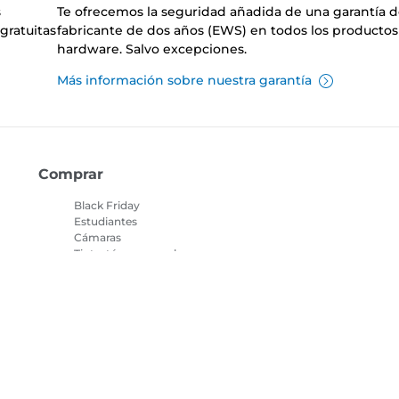
s
Te ofrecemos la seguridad añadida de una garantía 
gratuitas
fabricante de dos años (EWS) en todos los productos
hardware. Salvo excepciones.
Más información sobre nuestra garantía
Comprar
Black Friday
Estudiantes
Cámaras
Tinta, tóner y papel
Objetivos
Localizador de tinta
Impresoras
Videocámaras
as
Accesorios y
merchandising
Los más vendidos