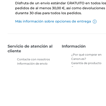
Disfruta de un envío estándar GRATUITO en todos lo
pedidos de al menos 30,00 €, así como devoluciones 
durante 30 días para todos los pedidos.
Más información sobre opciones de entrega
Servicio de atención al
Información
cliente
¿Por qué comprar en
Canon.es?
Contacte con nosotros
Garantía de producto
Información de envío
Compras seguras en
Devoluciones
canon.es
Preguntas frecuentes
Términos y condiciones
sobre la tienda
de promociones
Preguntas frecuentes
Términos y condiciones
Repeat & Save
de la suscripción de tint
de impresora
Mapa del sitio