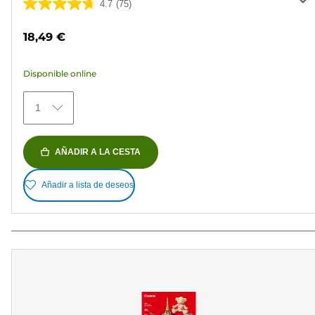
4.7
(75)
4.7
de
18,49 €
5
estrellas.
Disponible online
75
reseñas
1
AÑADIR A LA CESTA
Añadir a lista de deseos