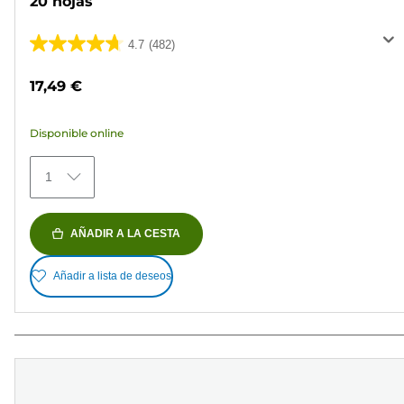
20 hojas
4.7
(482)
4.7
de
17,49 €
5
estrellas.
Disponible online
482
reseñas
1
AÑADIR A LA CESTA
Añadir a lista de deseos