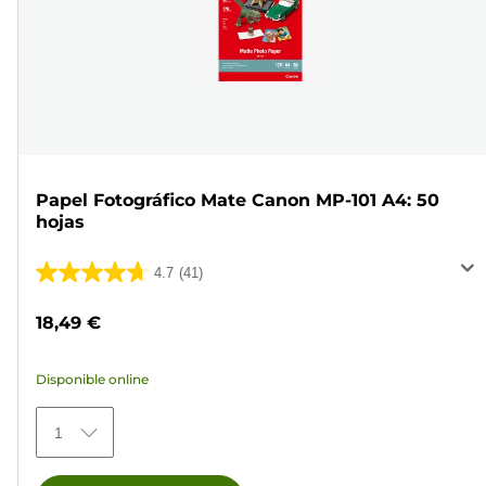
Papel Fotográfico Mate Canon MP-101 A4: 50
hojas
4.7
(41)
4.7
de
18,49 €
5
estrellas.
Disponible online
41
reseñas
1