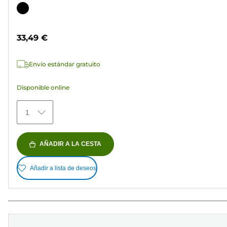
de
Cartucho
5
de
estrellas.
color
33,49 €
37
reseñas
Envío estándar gratuito
Disponible online
1
AÑADIR A LA CESTA
Añadir a lista de deseos