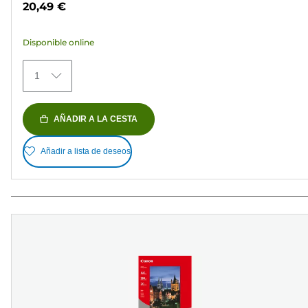
20,49 €
5
estrellas.
Disponible online
152
reseñas
1
AÑADIR A LA CESTA
Añadir a lista de deseos