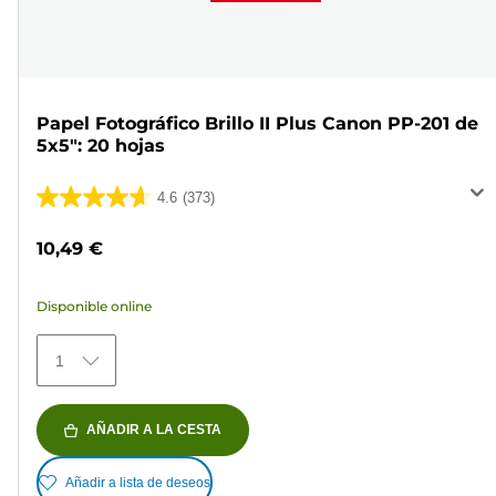
Papel Fotográfico Brillo II Plus Canon PP-201 de
5x5": 20 hojas
4.6
(373)
4.6
de
10,49 €
5
estrellas.
Disponible online
373
reseñas
1
AÑADIR A LA CESTA
Añadir a lista de deseos