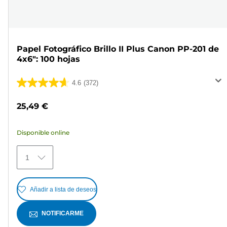
Papel Fotográfico Brillo II Plus Canon PP-201 de
4x6": 100 hojas
4.6
(372)
4.6
de
25,49 €
5
estrellas.
Disponible online
372
reseñas
1
Añadir a lista de deseos
NOTIFICARME