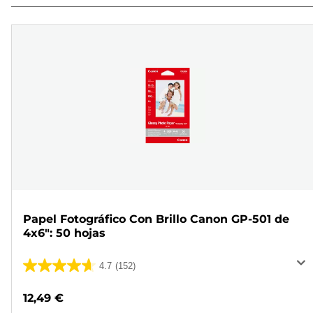
Papel Fotográfico Con Brillo Canon GP-501 de
4x6": 50 hojas
4.7
(152)
4.7
de
12,49 €
5