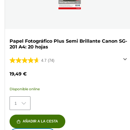
Papel Fotográfico Plus Semi Brillante Canon SG-
201 A4: 20 hojas
4.7
(74)
4.7
de
19,49 €
5
estrellas.
Disponible online
74
reseñas
1
AÑADIR A LA CESTA