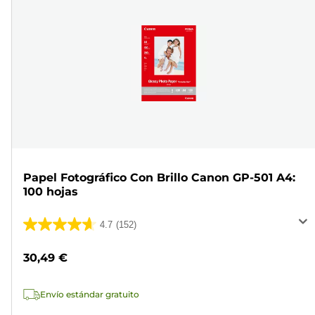
Papel Fotográfico Con Brillo Canon GP-501 A4:
100 hojas
4.7
(152)
4.7
de
30,49 €
5
estrellas.
Envío estándar gratuito
152