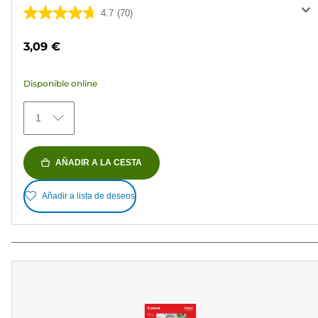
4.7
(70)
4.7
de
3,09 €
5
estrellas.
Disponible online
70
reseñas
1
AÑADIR A LA CESTA
Añadir a lista de deseos