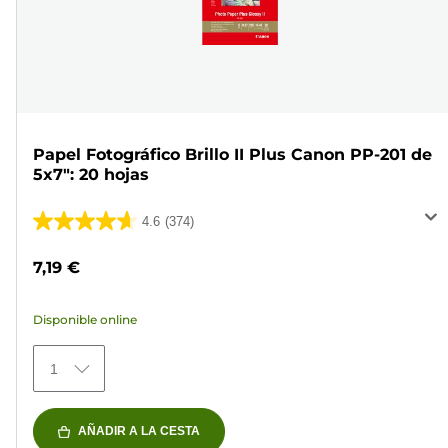
Papel Fotográfico Brillo II Plus Canon PP-201 de
5x7": 20 hojas
4.6
(374)
4.6
de
7,19 €
5
estrellas.
Disponible online
374
reseñas
1
AÑADIR A LA CESTA