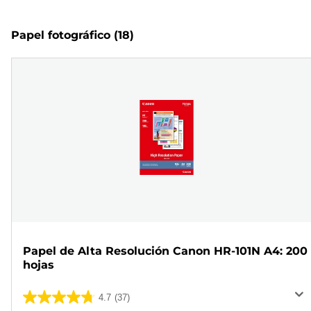
Papel fotográfico
(18)
Papel de Alta Resolución Canon HR-101N A4: 200
hojas
4.7
(37)
4.7