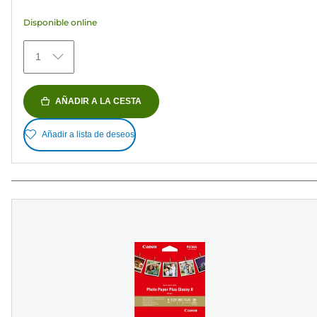
estrellas.
Disponible online
152
reseñas
1
AÑADIR A LA CESTA
Añadir a lista de deseos