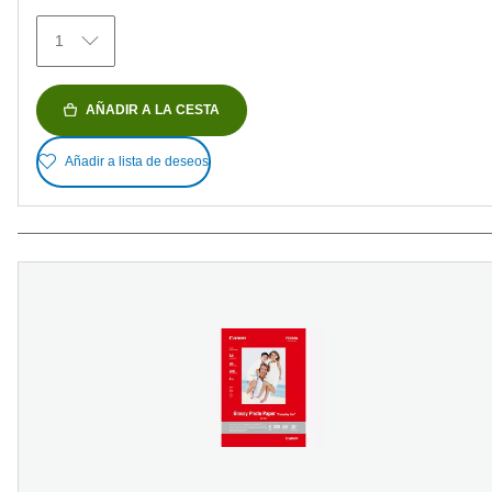
reseñas
1
AÑADIR A LA CESTA
Añadir a lista de deseos