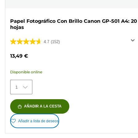
Papel Fotográfico Con Brillo Canon GP-501 A4: 20
hojas
4.7
(152)
4.7
de
13,49 €
5
estrellas.
Disponible online
152
reseñas
1
AÑADIR A LA CESTA
Añadir a lista de deseos