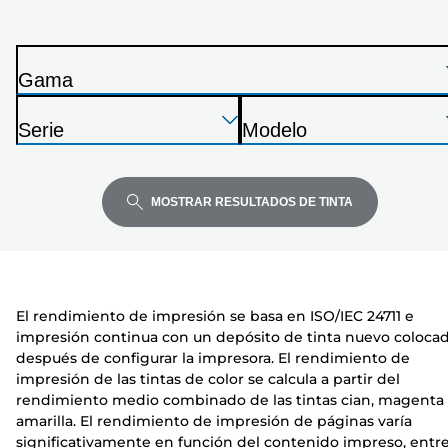
impresora
de
la
Gama
siguiente
I
lista
Presione
Presione
Presione
m
Serie
Modelo
Enter
Enter
Enter
p
I
I
para
para
para
r
m
m
expandir
expandir
expandir
e
p
p
MOSTRAR RESULTADOS DE TINTA
s
r
r
o
e
e
r
s
s
a
o
o
El rendimiento de impresión se basa en ISO/IEC 24711 e
r
r
impresión continua con un depósito de tinta nuevo coloca
a
a
después de configurar la impresora. El rendimiento de
impresión de las tintas de color se calcula a partir del
rendimiento medio combinado de las tintas cian, magenta
amarilla. El rendimiento de impresión de páginas varía
significativamente en función del contenido impreso, entr