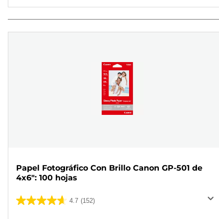
Papel Fotográfico Con Brillo Canon GP-501 de
4x6": 100 hojas
4.7
(152)
4.7
de