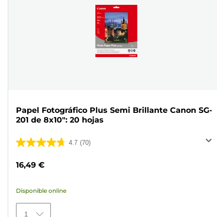
Papel Fotográfico Plus Semi Brillante Canon SG-
201 de 8x10": 20 hojas
4.7
(70)
4.7
de
16,49 €
5
estrellas.
Disponible online
70
reseñas
1