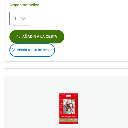
reseñas
Disponible online
1
AÑADIR A LA CESTA
Añadir a lista de deseos