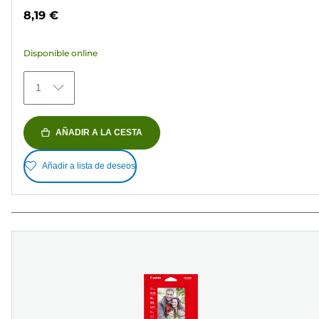
de
8,19 €
5
estrellas.
Disponible online
35
reseñas
1
AÑADIR A LA CESTA
Añadir a lista de deseos