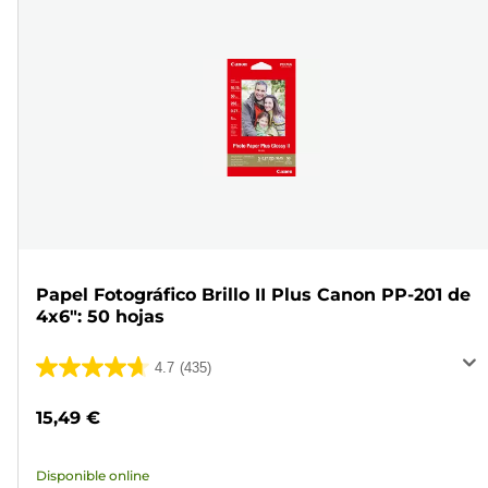
Papel Fotográfico Brillo II Plus Canon PP-201 de
4x6": 50 hojas
4.7
(435)
4.7
de
15,49 €
5
estrellas.
Disponible online
435