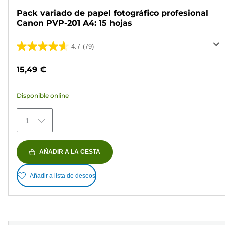
Pack variado de papel fotográfico profesional
Canon PVP-201 A4: 15 hojas
4.7
(79)
4.7
de
15,49 €
5
estrellas.
Disponible online
79
reseñas
1
AÑADIR A LA CESTA
Añadir a lista de deseos