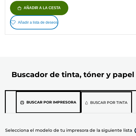
AÑADIR A LA CESTA
Añadir a lista de deseos
Buscador de tinta, tóner y papel
Selecciona
BUSCAR POR IMPRESORA
BUSCAR POR TINTA
el
modelo
de
Selecciona el modelo de tu impresora de la siguiente lista
tu