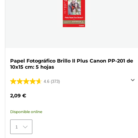
Papel Fotográfico Brillo II Plus Canon PP-201 de
10x15 cm: 5 hojas
4.6
(373)
4.6
de
2,09 €
5
estrellas.
Disponible online
373
reseñas
1