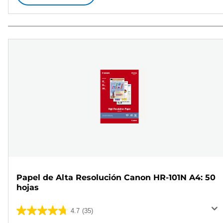
Papel de Alta Resolución Canon HR-101N A4: 50
hojas
4.7
(35)
4.7