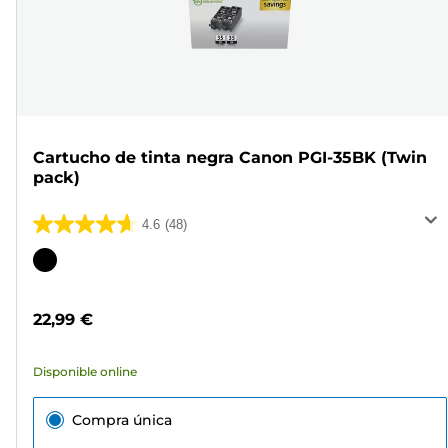
Cartucho de tinta negra Canon PGI-35BK (Twin
pack)
4.6
(48)
4.6
de
Cartucho
5
de
estrellas.
color
22,99 €
48
reseñas
Disponible online
Compra única