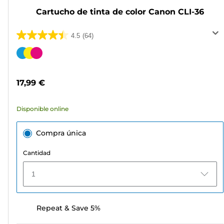
Cartucho de tinta de color Canon CLI-36
4.5
(64)
4.5
de
Cartucho
5
de
estrellas.
color
17,99 €
64
reseñas
Disponible online
Compra única
Cantidad
1
Repeat & Save 5%