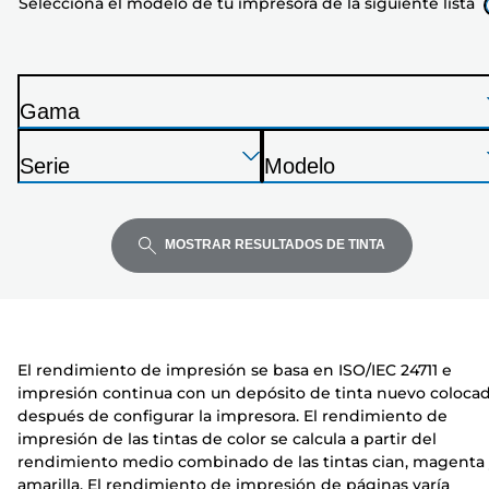
Selecciona el modelo de tu impresora de la siguiente lista
tu
impresora
de
la
Gama
siguiente
I
lista
Presione
Presione
Presione
m
Serie
Modelo
Enter
Enter
Enter
p
I
I
para
para
para
r
m
m
expandir
expandir
expandir
e
p
p
MOSTRAR RESULTADOS DE TINTA
s
r
r
o
e
e
r
s
s
a
o
o
El rendimiento de impresión se basa en ISO/IEC 24711 e
r
r
impresión continua con un depósito de tinta nuevo coloca
a
a
después de configurar la impresora. El rendimiento de
impresión de las tintas de color se calcula a partir del
rendimiento medio combinado de las tintas cian, magenta
amarilla. El rendimiento de impresión de páginas varía