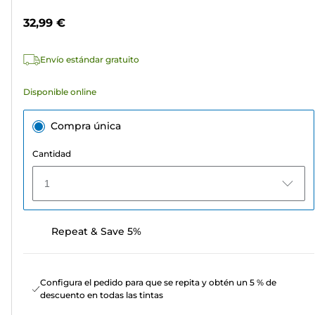
estrellas.
color
32,99 €
48
reseñas
Envío estándar gratuito
Disponible online
Compra única
Cantidad
1
Repeat & Save 5%
Configura el pedido para que se repita y obtén un 5 % de
descuento en todas las tintas