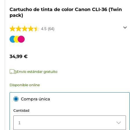
Cartucho de tinta de color Canon CLI-36 (Twin
pack)
4.5
(64)
4.5
de
Cartucho
5
de
estrellas.
color
34,99 €
64
reseñas
Envío estándar gratuito
Disponible online
Compra única
Cantidad
1