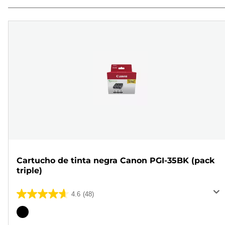
Cartucho de tinta negra Canon PGI-35BK (pack
triple)
4.6
(48)
4.6
de
Cartucho
5
de