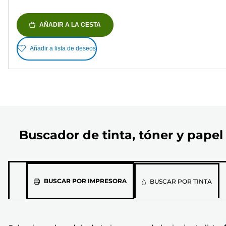
AÑADIR A LA CESTA
Añadir a lista de deseos
Buscador de tinta, tóner y papel
Selecciona
BUSCAR POR IMPRESORA
BUSCAR POR TINTA
el
modelo
de