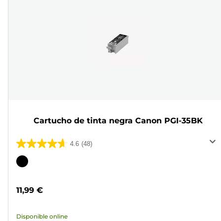
Cartucho de tinta negra Canon PGI-35BK
4.6
(48)
4.6
de
Cartucho
5
de
estrellas.
color
11,99 €
48
reseñas
Disponible online