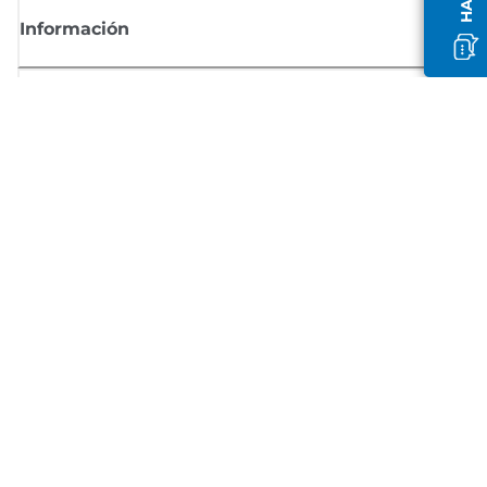
Información
Comprar
Suscríbete a las noticias de Canon
Recibe por email las últimas novedades, consejos útiles y ofertas
exclusivas.
SUSCRÍBETE AHORA
Términos de venta
Privacy Policy
Información sobre cookies
Configuración de cookies