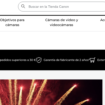
Objetivos para
Cámaras de video y
Ac
cámaras
videocámaras
pedidos superiores a 30 €
Garantía de fabricante de 2 años*
Exte