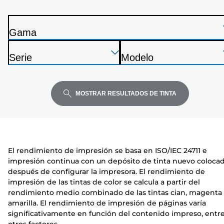
de
la
Gama
siguiente
I
lista
Presione
Presione
Presione
m
Serie
Modelo
Enter
Enter
Enter
p
I
I
para
para
para
r
m
m
expandir
expandir
expandir
e
p
p
MOSTRAR RESULTADOS DE TINTA
s
r
r
o
e
e
r
s
s
a
o
o
El rendimiento de impresión se basa en ISO/IEC 24711 e
r
r
impresión continua con un depósito de tinta nuevo coloca
a
a
después de configurar la impresora. El rendimiento de
impresión de las tintas de color se calcula a partir del
rendimiento medio combinado de las tintas cian, magenta
amarilla. El rendimiento de impresión de páginas varía
significativamente en función del contenido impreso, entr