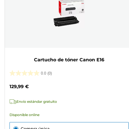
Cartucho de tóner Canon E16
0.0
(0)
0.0
de
129,99 €
5
estrellas.
Envío estándar gratuito
Disponible online
Compra única