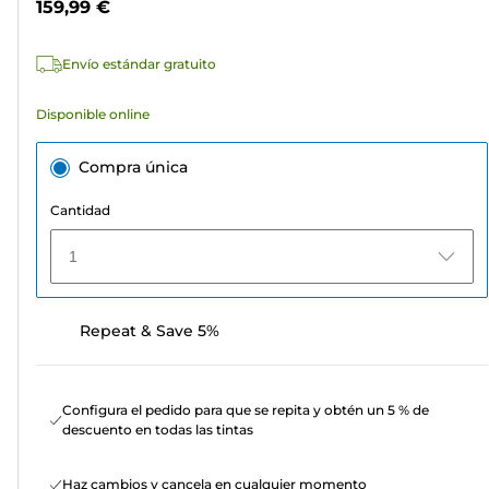
159,99 €
5
estrellas.
Envío estándar gratuito
Disponible online
Compra única
Cantidad
1
Repeat & Save 5%
Configura el pedido para que se repita y obtén un 5 % de
descuento en todas las tintas
Haz cambios y cancela en cualquier momento