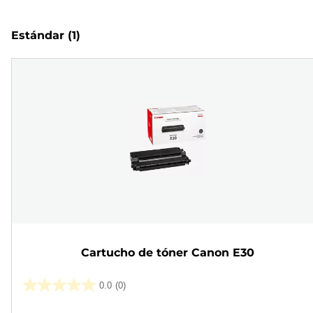
Estándar
(1)
Cartucho de tóner Canon E30
0.0
(0)
0.0
de