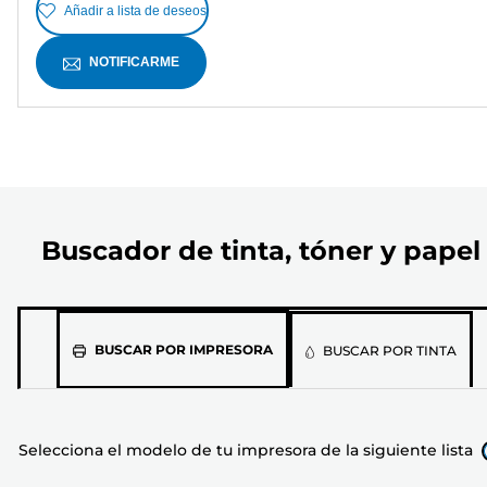
Añadir a lista de deseos
NOTIFICARME
Buscador de tinta, tóner y papel
Selecciona
BUSCAR POR IMPRESORA
BUSCAR POR TINTA
el
modelo
de
Selecciona el modelo de tu impresora de la siguiente lista
tu
impresora