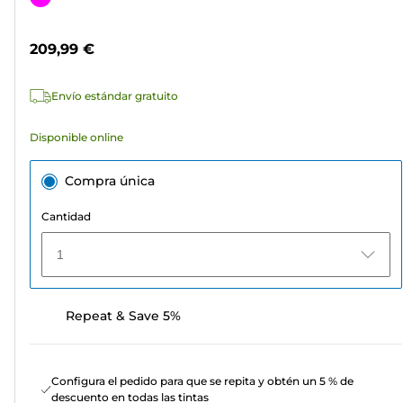
5
de
estrellas.
color
209,99 €
Envío estándar gratuito
Disponible online
Compra única
Cantidad
1
Repeat & Save 5%
Configura el pedido para que se repita y obtén un 5 % de
descuento en todas las tintas