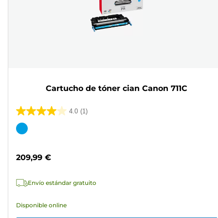
Cartucho de tóner cian Canon 711C
4.0
(1)
4.0
de
Cartucho
5
de
estrellas.
color
209,99 €
1
reseña
Envío estándar gratuito
Disponible online