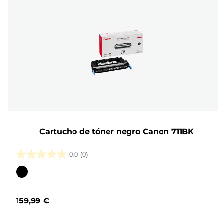
Cartucho de tóner negro Canon 711BK
0.0
(0)
0.0
de
Cartucho
5
de
estrellas.
color
159,99 €