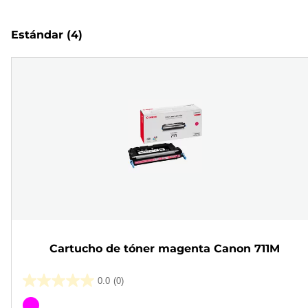
Estándar
(4)
Cartucho de tóner magenta Canon 711M
0.0
(0)
0.0
de
Cartucho