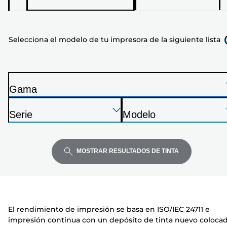
el
modelo
de
Selecciona el modelo de tu impresora de la siguiente lista
tu
impresora
de
la
Gama
siguiente
I
lista
Presione
Presione
Presione
m
Serie
Modelo
Enter
Enter
Enter
p
I
I
para
para
para
r
m
m
expandir
expandir
expandir
e
p
p
MOSTRAR RESULTADOS DE TINTA
s
r
r
o
e
e
r
s
s
a
o
o
El rendimiento de impresión se basa en ISO/IEC 24711 e
r
r
impresión continua con un depósito de tinta nuevo coloca
a
a