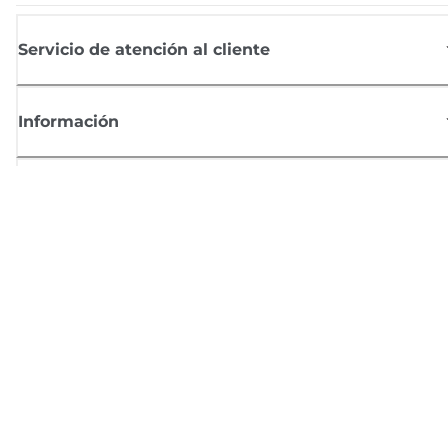
Servicio de atención al cliente
Información
Comprar
Suscríbete a las noticias de Canon
Recibe por email las últimas novedades, consejos útiles y ofertas
exclusivas.
SUSCRÍBETE AHORA