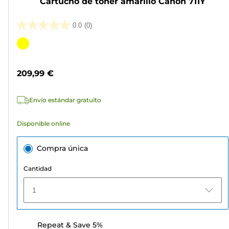
Cartucho de tóner amarillo Canon 711Y
0.0
(0)
0.0
de
Cartucho
5
de
estrellas.
color
209,99 €
Envío estándar gratuito
Disponible online
Compra única
Cantidad
1
Repeat & Save 5%