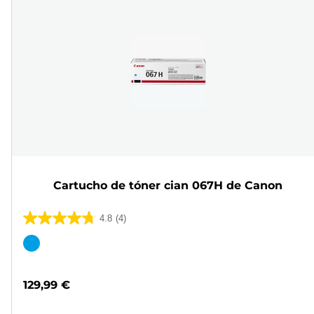
Cartucho de tóner cian 067H de Canon
4.8
(4)
4.8
de
Cartucho
5
de
estrellas.
color
129,99 €
4
reseñas