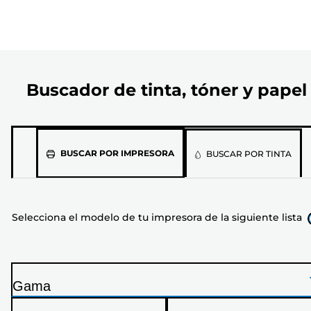
Buscador de tinta, tóner y papel
Selecciona
BUSCAR POR IMPRESORA
BUSCAR POR TINTA
el
modelo
de
Selecciona el modelo de tu impresora de la siguiente lista
tu
impresora
de
la
Gama
siguiente
I
lista