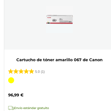
Cartucho de tóner amarillo 067 de Canon
5.0
(1)
5.0
de
Cartucho
5
de
estrellas.
color
96,99 €
1
reseña
Envío estándar gratuito