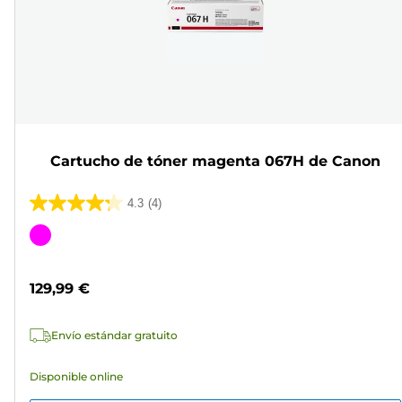
Cartucho de tóner magenta 067H de Canon
4.3
(4)
4.3
de
Cartucho
5
de
estrellas.
color
129,99 €
4
reseñas
Envío estándar gratuito
Disponible online