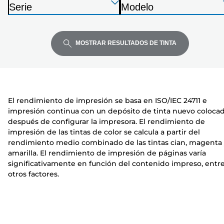
Presione
Presione
Presione
m
Serie
Modelo
Enter
Enter
Enter
p
I
I
para
para
para
r
m
m
expandir
expandir
expandir
e
p
p
MOSTRAR RESULTADOS DE TINTA
s
r
r
o
e
e
r
s
s
a
o
o
El rendimiento de impresión se basa en ISO/IEC 24711 e
r
r
impresión continua con un depósito de tinta nuevo coloca
a
a
después de configurar la impresora. El rendimiento de
impresión de las tintas de color se calcula a partir del
rendimiento medio combinado de las tintas cian, magenta
amarilla. El rendimiento de impresión de páginas varía
significativamente en función del contenido impreso, entr
otros factores.