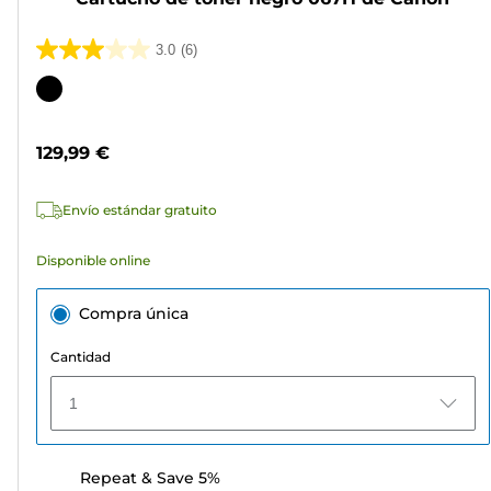
3.0
(6)
3.0
de
Cartucho
5
de
estrellas.
color
129,99 €
6
reseñas
Envío estándar gratuito
Disponible online
Compra única
Cantidad
1
Repeat & Save 5%