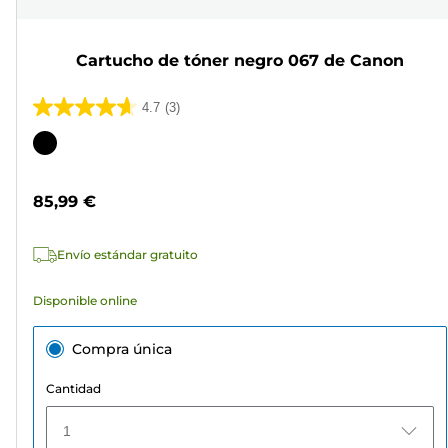
Cartucho de tóner negro 067 de Canon
4.7
(3)
4.7
de
Cartucho
5
de
estrellas.
color
85,99 €
3
reseñas
Envío estándar gratuito
Disponible online
Compra única
Cantidad
1