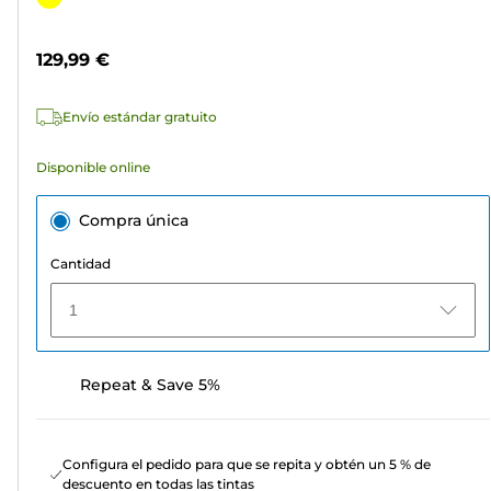
5
de
estrellas.
color
129,99 €
3
reseñas
Envío estándar gratuito
Disponible online
Compra única
Cantidad
1
Repeat & Save 5%
Configura el pedido para que se repita y obtén un 5 % de
descuento en todas las tintas