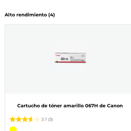
Alto rendimiento
(4)
Cartucho de tóner amarillo 067H de Canon
3.7
(3)
3.7
de
Cartucho