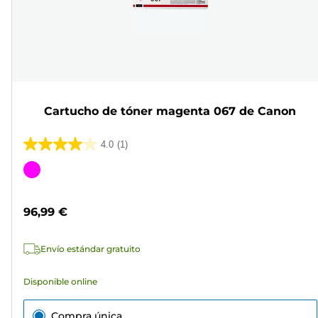
Cartucho de tóner magenta 067 de Canon
4.0
(1)
4.0
de
Cartucho
5
de
estrellas.
color
96,99 €
1
reseña
Envío estándar gratuito
Disponible online
Compra única