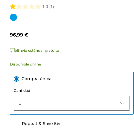
1.0
(1)
1.0
de
Cartucho
5
de
estrellas.
color
96,99 €
1
reseña
Envío estándar gratuito
Disponible online
Compra única
Cantidad
1
Repeat & Save 5%