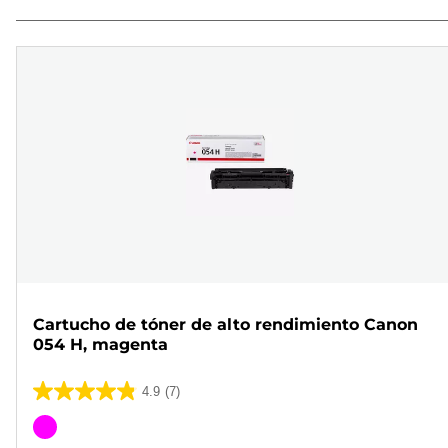
Cartucho de tóner de alto rendimiento Canon
054 H, magenta
4.9
(7)
4.9
de
Cartucho