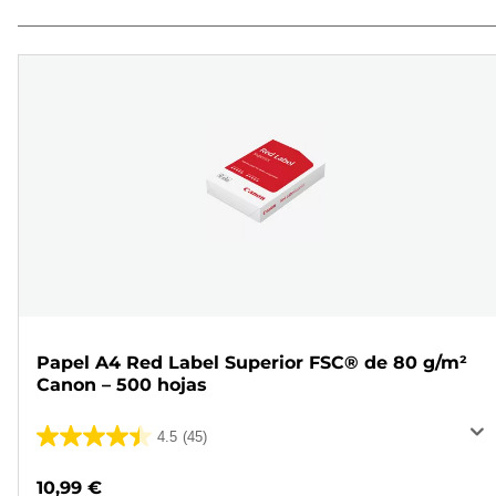
Papel A4 Red Label Superior FSC® de 80 g/m²
Canon – 500 hojas
4.5
(45)
4.5
de
10,99 €