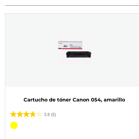
Cartucho de tóner Canon 054, amarillo
3.8
(5)
3.8
de
Cartucho
5
de