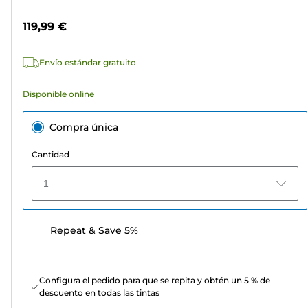
5
de
estrellas.
color
119,99 €
7
reseñas
Envío estándar gratuito
Disponible online
Compra única
Cantidad
1
Repeat & Save 5%
Configura el pedido para que se repita y obtén un 5 % de
descuento en todas las tintas