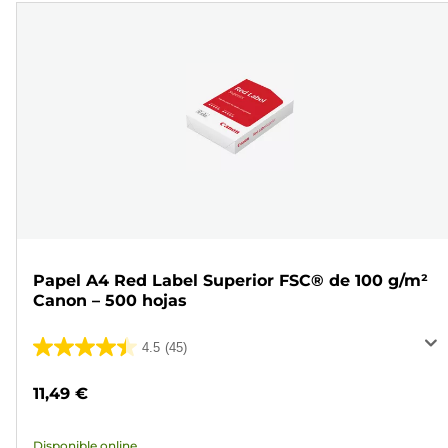
Papel A4 Red Label Superior FSC® de 100 g/m²
Canon – 500 hojas
4.5
(45)
4.5
de
11,49 €
5
estrellas.
Disponible online