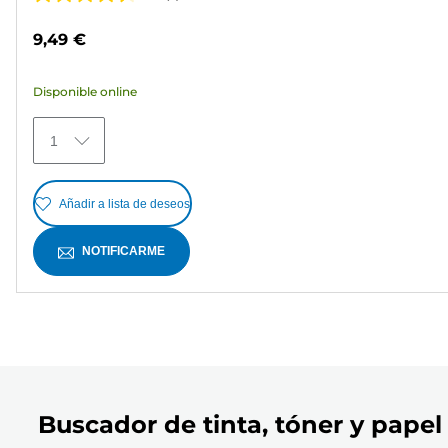
4.3
de
9,49 €
5
estrellas.
Disponible online
6
reseñas
1
Añadir a lista de deseos
NOTIFICARME
Buscador de tinta, tóner y papel