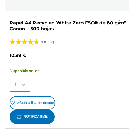
Papel A4 Recycled White Zero FSC® de 80 g/m²
Canon – 500 hojas
4.8
(12)
4.8
de
10,99 €
5
estrellas.
Disponible online
12
reseñas
1
Añadir a lista de deseos
NOTIFICARME