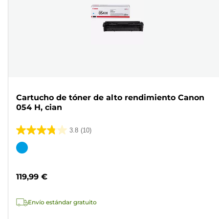
Cartucho de tóner de alto rendimiento Canon
054 H, cian
3.8
(10)
3.8
de
Cartucho
5
de
estrellas.
color
119,99 €
10
reseñas
Envío estándar gratuito