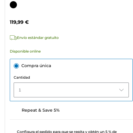
de
Cartucho
5
de
estrellas.
color
119,99 €
21
reseñas
Envío estándar gratuito
Disponible online
Compra única
Cantidad
1
Repeat & Save 5%
Configura el pedido para que se repita y obtén un 5 % de