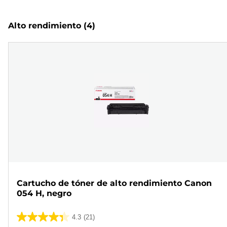
Alto rendimiento
(4)
Cartucho de tóner de alto rendimiento Canon
054 H, negro
4.3
(21)
4.3