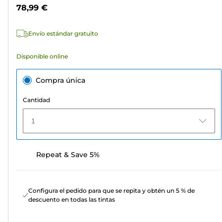
estrellas.
color
78,99 €
5
reseñas
Envío estándar gratuito
Disponible online
Compra única
Cantidad
1
Repeat & Save 5%
Configura el pedido para que se repita y obtén un 5 % de
descuento en todas las tintas