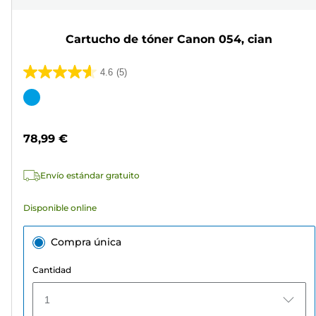
Cartucho de tóner Canon 054, cian
4.6
(5)
4.6
de
Cartucho
5
de
estrellas.
color
78,99 €
5
reseñas
Envío estándar gratuito
Disponible online
Compra única
Cantidad
1