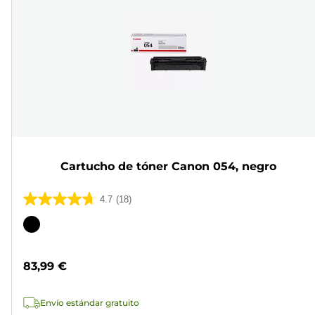
Cartucho de tóner Canon 054, negro
4.7
(18)
4.7
de
Cartucho
5
de
estrellas.
color
83,99 €
18
reseñas
Envío estándar gratuito