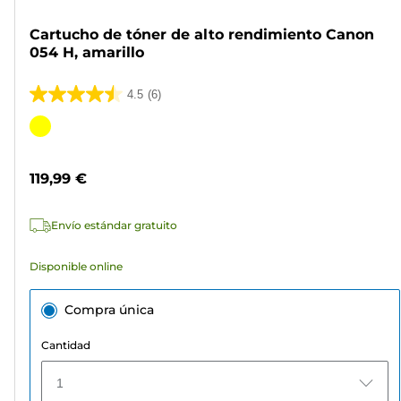
Cartucho de tóner de alto rendimiento Canon
054 H, amarillo
4.5
(6)
4.5
de
Cartucho
5
de
estrellas.
color
119,99 €
6
reseñas
Envío estándar gratuito
Disponible online
Compra única
Cantidad
1