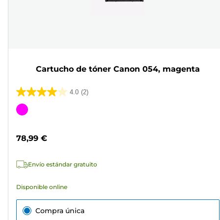
Cartucho de tóner Canon 054, magenta
4.0
(2)
4.0
de
Cartucho
5
de
estrellas.
color
78,99 €
2
reseñas
Envío estándar gratuito
Disponible online
Compra única