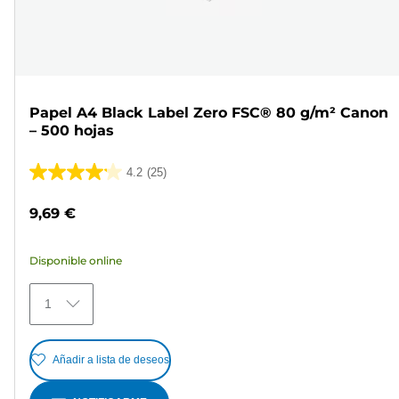
Papel A4 Black Label Zero FSC® 80 g/m² Canon
– 500 hojas
4.2
(25)
4.2
de
9,69 €
5
estrellas.
Disponible online
25
reseñas
1
Añadir a lista de deseos