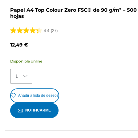
Papel A4 Top Colour Zero FSC® de 90 g/m² – 500
hojas
4.4
(27)
4.4
de
12,49 €
5
estrellas.
Disponible online
27
reseñas
1
Añadir a lista de deseos
NOTIFICARME