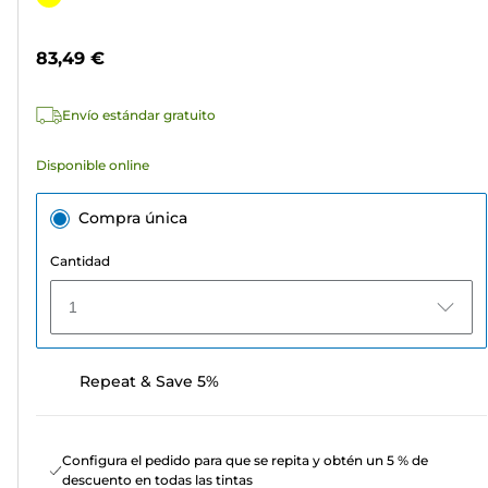
5
de
estrellas.
color
83,49 €
5
reseñas
Envío estándar gratuito
Disponible online
Compra única
Cantidad
1
Repeat & Save 5%
Configura el pedido para que se repita y obtén un 5 % de
descuento en todas las tintas