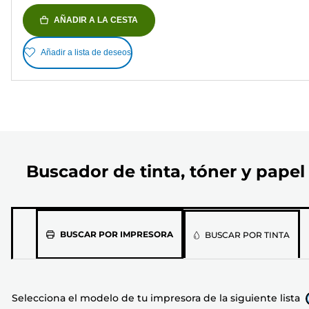
AÑADIR A LA CESTA
Añadir a lista de deseos
Buscador de tinta, tóner y papel
Selecciona
BUSCAR POR IMPRESORA
BUSCAR POR TINTA
el
modelo
de
Selecciona el modelo de tu impresora de la siguiente lista
tu