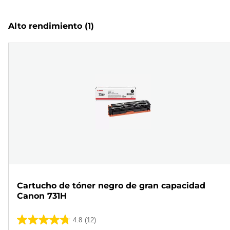
Alto rendimiento
(1)
Cartucho de tóner negro de gran capacidad
Canon 731H
4.8
(12)
4.8