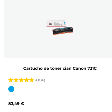
Cartucho de tóner cian Canon 731C
4.8
(6)
4.8
de
Cartucho
5
de
estrellas.
color
83,49 €
6