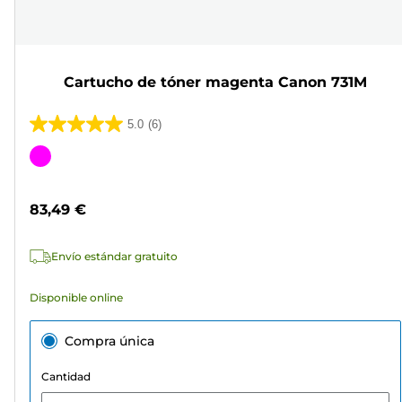
Cartucho de tóner magenta Canon 731M
5.0
(6)
5.0
de
Cartucho
5
de
estrellas.
color
83,49 €
6
reseñas
Envío estándar gratuito
Disponible online
Compra única
Cantidad