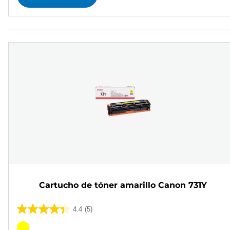
Cartucho de tóner amarillo Canon 731Y
4.4
(5)
4.4
de
Cartucho