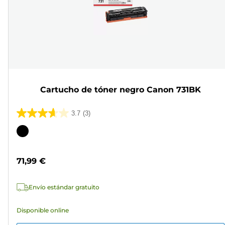
Cartucho de tóner negro Canon 731BK
3.7
(3)
3.7
de
Cartucho
5
de
estrellas.
color
71,99 €
3
reseñas
Envío estándar gratuito
Disponible online