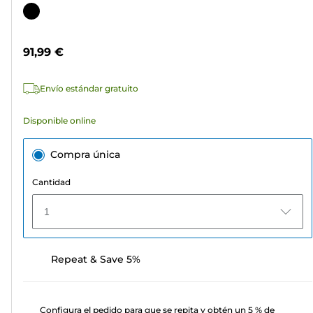
de
Cartucho
5
de
estrellas.
color
91,99 €
12
reseñas
Envío estándar gratuito
Disponible online
Compra única
Cantidad
1
Repeat & Save 5%
Configura el pedido para que se repita y obtén un 5 % de