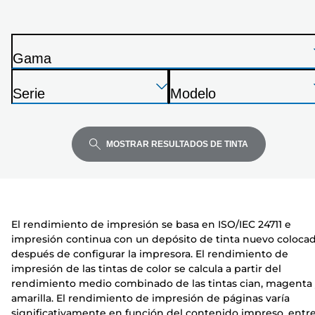
impresora
de
la
Gama
siguiente
I
lista
Presione
Presione
Presione
m
Serie
Modelo
Enter
Enter
Enter
p
I
I
para
para
para
r
m
m
expandir
expandir
expandir
e
p
p
MOSTRAR RESULTADOS DE TINTA
s
r
r
o
e
e
r
s
s
a
o
o
El rendimiento de impresión se basa en ISO/IEC 24711 e
r
r
impresión continua con un depósito de tinta nuevo coloca
a
a
después de configurar la impresora. El rendimiento de
impresión de las tintas de color se calcula a partir del
rendimiento medio combinado de las tintas cian, magenta
amarilla. El rendimiento de impresión de páginas varía
significativamente en función del contenido impreso, entr