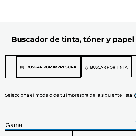
Buscador de tinta, tóner y papel
Selecciona
BUSCAR POR IMPRESORA
BUSCAR POR TINTA
el
modelo
de
Selecciona el modelo de tu impresora de la siguiente lista
tu
impresora
de
la
Gama
siguiente
I
lista