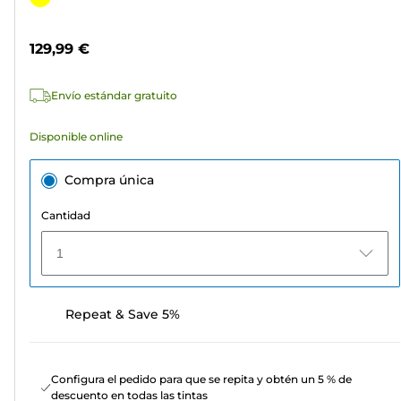
5
de
estrellas.
color
129,99 €
3
reseñas
Envío estándar gratuito
Disponible online
Compra única
Cantidad
1
Repeat & Save 5%
Configura el pedido para que se repita y obtén un 5 % de
descuento en todas las tintas