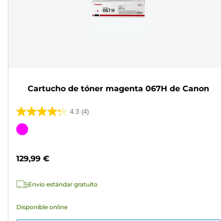
Cartucho de tóner magenta 067H de Canon
4.3
(4)
4.3
de
Cartucho
5
de
estrellas.
color
129,99 €
4
reseñas
Envío estándar gratuito
Disponible online