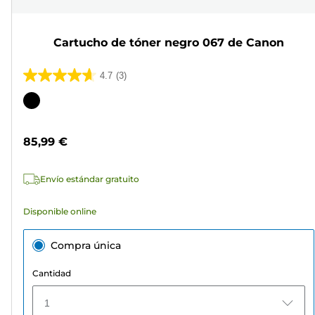
Cartucho de tóner negro 067 de Canon
4.7
(3)
4.7
de
Cartucho
5
de
estrellas.
color
85,99 €
3
reseñas
Envío estándar gratuito
Disponible online
Compra única
Cantidad
1