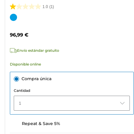
1.0
(1)
1.0
de
Cartucho
5
de
estrellas.
color
96,99 €
1
reseña
Envío estándar gratuito
Disponible online
Compra única
Cantidad
1
Repeat & Save 5%