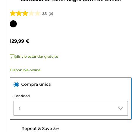
3.0
(6)
3.0
de
Cartucho
5
de
estrellas.
color
129,99 €
6
reseñas
Envío estándar gratuito
Disponible online
Compra única
Cantidad
1
Repeat & Save 5%