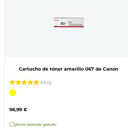
Cartucho de tóner amarillo 067 de Canon
5.0
(1)
5.0
de
Cartucho
5
de
estrellas.
color
96,99 €
1
reseña
Envío estándar gratuito