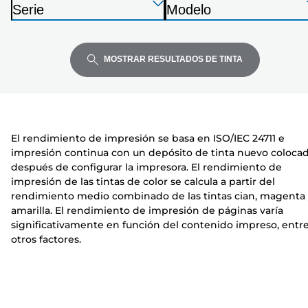
Presione
Presione
Presione
m
Serie
Modelo
Enter
Enter
Enter
p
I
I
para
para
para
r
m
m
expandir
expandir
expandir
e
p
p
MOSTRAR RESULTADOS DE TINTA
s
r
r
o
e
e
r
s
s
a
o
o
El rendimiento de impresión se basa en ISO/IEC 24711 e
r
r
impresión continua con un depósito de tinta nuevo coloca
a
a
después de configurar la impresora. El rendimiento de
impresión de las tintas de color se calcula a partir del
rendimiento medio combinado de las tintas cian, magenta
amarilla. El rendimiento de impresión de páginas varía
significativamente en función del contenido impreso, entr
otros factores.