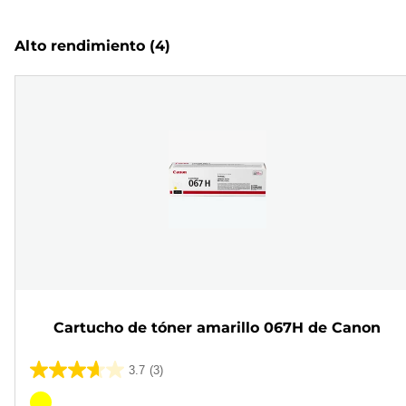
Alto rendimiento
(4)
Cartucho de tóner amarillo 067H de Canon
3.7
(3)
3.7
de
Cartucho