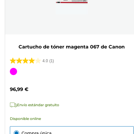
Cartucho de tóner magenta 067 de Canon
4.0
(1)
4.0
de
Cartucho
5
de
estrellas.
color
96,99 €
1
reseña
Envío estándar gratuito
Disponible online
Compra única