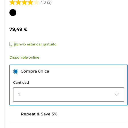
4.0
(2)
4.0
de
Cartucho
5
de
estrellas.
color
79,49 €
2
reseñas
Envío estándar gratuito
Disponible online
Compra única
Cantidad
1
Repeat & Save 5%