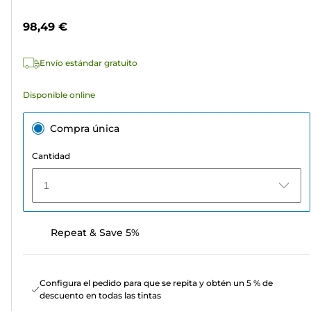
5
de
estrellas.
color
98,49 €
20
reseñas
Envío estándar gratuito
Disponible online
Compra única
Cantidad
1
Repeat & Save 5%
Configura el pedido para que se repita y obtén un 5 % de
descuento en todas las tintas