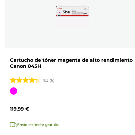
Cartucho de tóner magenta de alto rendimiento
Canon 045H
4.3
(6)
4.3
de
Cartucho
5
de
estrellas.
color
119,99 €
6
reseñas
Envío estándar gratuito