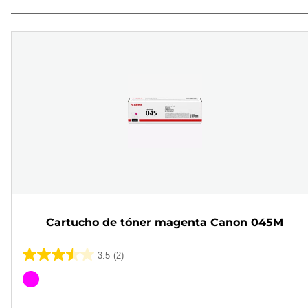
Cartucho de tóner magenta Canon 045M
3.5
(2)
3.5
de
Cartucho
5
de