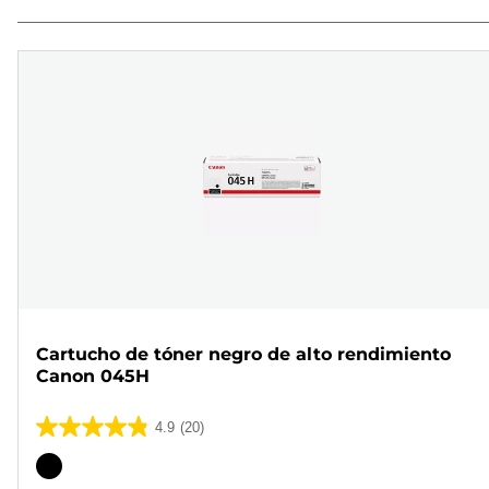
Cartucho de tóner negro de alto rendimiento
Canon 045H
4.9
(20)
4.9
de
Cartucho