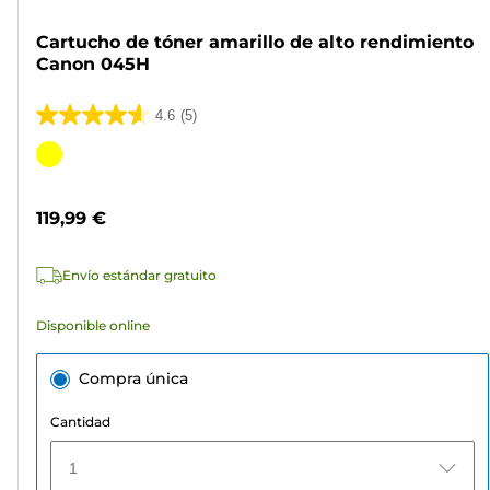
Cartucho de tóner amarillo de alto rendimiento
Canon 045H
4.6
(5)
4.6
de
Cartucho
5
de
estrellas.
color
119,99 €
5
reseñas
Envío estándar gratuito
Disponible online
Compra única
Cantidad
1