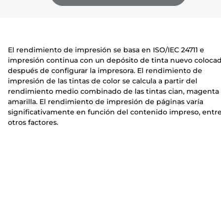
s
r
r
o
e
e
r
s
s
a
o
o
El rendimiento de impresión se basa en ISO/IEC 24711 e
r
r
impresión continua con un depósito de tinta nuevo coloca
a
a
después de configurar la impresora. El rendimiento de
impresión de las tintas de color se calcula a partir del
rendimiento medio combinado de las tintas cian, magenta
amarilla. El rendimiento de impresión de páginas varía
significativamente en función del contenido impreso, entr
otros factores.