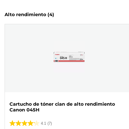
Alto rendimiento
(4)
Cartucho de tóner cian de alto rendimiento
Canon 045H
4.1
(7)
4.1