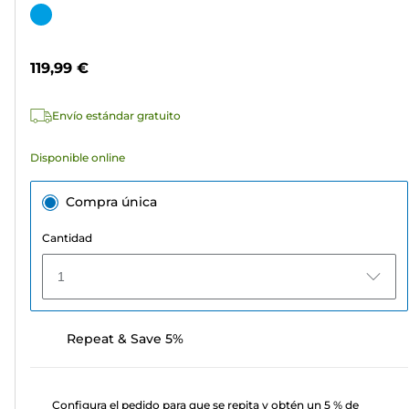
de
Cartucho
5
de
estrellas.
color
119,99 €
7
reseñas
Envío estándar gratuito
Disponible online
Compra única
Cantidad
1
Repeat & Save 5%
Configura el pedido para que se repita y obtén un 5 % de