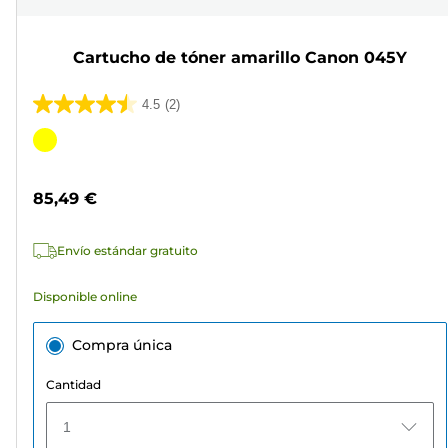
Cartucho de tóner amarillo Canon 045Y
4.5
(2)
4.5
de
Cartucho
5
de
estrellas.
color
85,49 €
2
reseñas
Envío estándar gratuito
Disponible online
Compra única
Cantidad
1