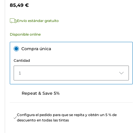
estrellas.
color
85,49 €
2
reseñas
Envío estándar gratuito
Disponible online
Compra única
Cantidad
1
Repeat & Save 5%
Configura el pedido para que se repita y obtén un 5 % de
descuento en todas las tintas