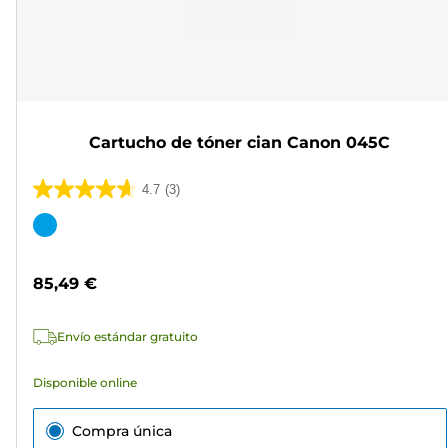
Cartucho de tóner cian Canon 045C
4.7
(3)
4.7
de
Cartucho
5
de
estrellas.
color
85,49 €
3
reseñas
Envío estándar gratuito
Disponible online
Compra única