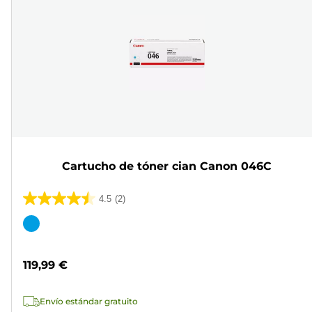
Cartucho de tóner cian Canon 046C
4.5
(2)
4.5
de
Cartucho
5
de
estrellas.
color
119,99 €
2
reseñas
Envío estándar gratuito