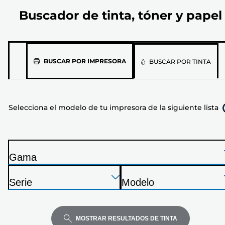
Buscador de tinta, tóner y papel
Selecciona
BUSCAR POR IMPRESORA
BUSCAR POR TINTA
el
modelo
de
Selecciona el modelo de tu impresora de la siguiente lista
tu
impresora
de
la
Gama
siguiente
I
lista
Presione
Presione
Presione
m
Serie
Modelo
Enter
Enter
Enter
p
I
I
para
para
para
r
m
m
expandir
expandir
expandir
e
p
p
MOSTRAR RESULTADOS DE TINTA