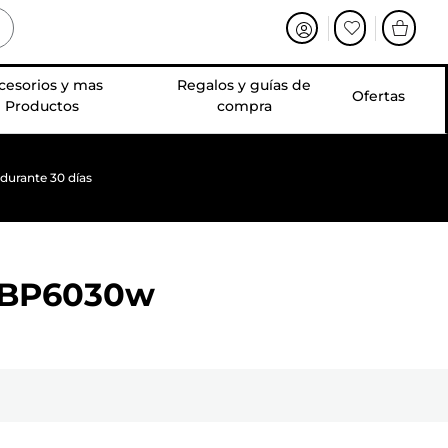
cesorios y mas
Regalos y guías de
Ofertas
Productos
compra
 durante 30 días
LBP6030w