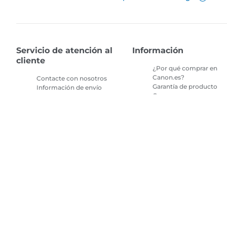
Servicio de atención al
Información
cliente
¿Por qué comprar en
Canon.es?
Contacte con nosotros
Garantía de producto
Información de envío
Compras seguras en
Devoluciones
canon.es
Preguntas frecuentes
Términos y condiciones
sobre la tienda
de promociones
Preguntas frecuentes
Términos y condiciones
Repeat & Save
de la suscripción de tint
de impresora
Mapa del sitio
Términos de venta
Privacy Policy
Información sobre 