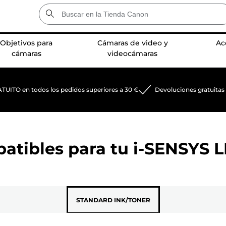
Objetivos para
Cámaras de video y
Ac
cámaras
videocámaras
TUITO en todos los pedidos superiores a 30 €
Devoluciones gratuitas
patibles para tu
i-SENSYS 
STANDARD INK/TONER