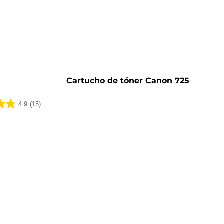
o
Cartucho de tóner Canon 725
4.9
(15)