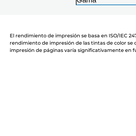
I
m
p
r
El rendimiento de impresión se basa en ISO/IEC 247
e
rendimiento de impresión de las tintas de color se 
impresión de páginas varía significativamente en f
s
o
r
a