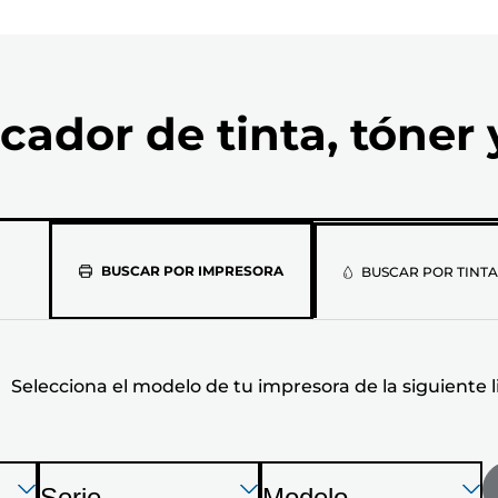
cador de tinta, tóner 
Selecciona
BUSCAR POR IMPRESORA
BUSCAR POR TINTA
el
modelo
Selecciona el modelo de tu impresora de la siguiente l
de
tu
Presione
Presione
Presione
Serie
Modelo