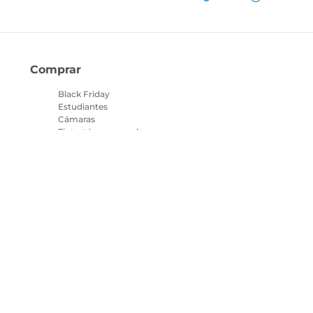
Comprar
Black Friday
Estudiantes
Cámaras
Tinta, tóner y papel
Objetivos
Localizador de tinta
Impresoras
Videocámaras
as
Accesorios y
merchandising
Los más vendidos
cookies
Configuración de cookies