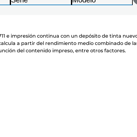
impresora
Enter
Enter
Enter
I
I
de
para
para
para
m
m
expandir
expandir
expandir
la
p
p
r
r
siguiente
11 e impresión continua con un depósito de tinta nuevo
e
e
calcula a partir del rendimiento medio combinado de la
lista
unción del contenido impreso, entre otros factores.
s
s
o
o
r
r
a
a