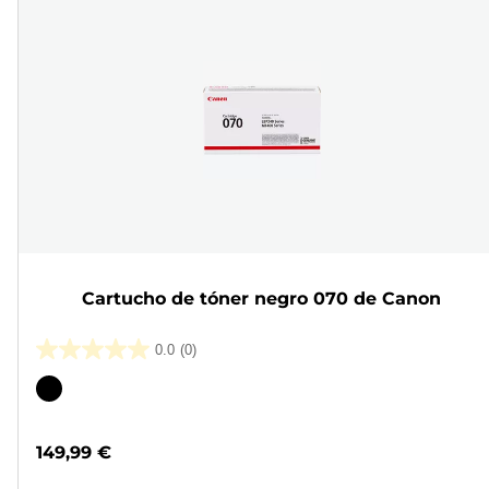
Cartucho de tóner negro 070 de Canon
0.0
(0)
0.0
de
Cartucho
5
de
estrellas.
color
149,99 €