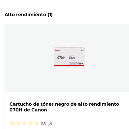
Alto rendimiento
(1)
Cartucho de tóner negro de alto rendimiento
070H de Canon
0.0
(0)
0.0