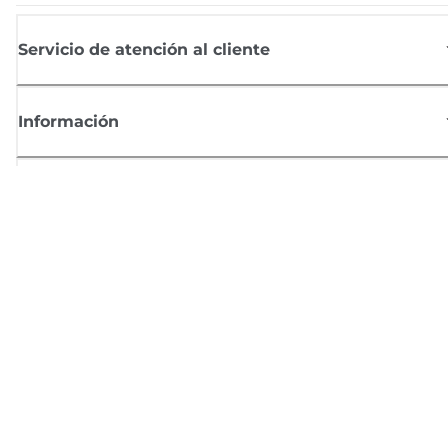
Servicio de atención al cliente
Información
Comprar
Suscríbete a las noticias de Canon
Recibe por email las últimas novedades, consejos útiles y ofertas
exclusivas.
SUSCRÍBETE AHORA