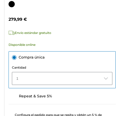
de
Cartucho
5
de
estrellas.
color
279,99 €
Envío estándar gratuito
Disponible online
Compra única
Cantidad
1
Repeat & Save 5%
Configura el pedido para que se repita y obtén un 5 % de