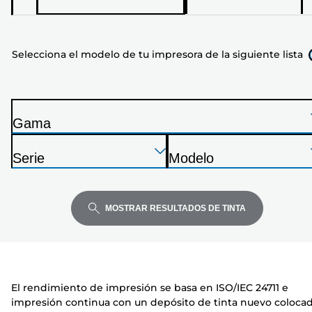
el
modelo
de
Selecciona el modelo de tu impresora de la siguiente lista
tu
impresora
de
la
Gama
siguiente
I
lista
Presione
Presione
Presione
m
Serie
Modelo
Enter
Enter
Enter
p
I
I
para
para
para
r
m
m
expandir
expandir
expandir
e
p
p
MOSTRAR RESULTADOS DE TINTA
s
r
r
o
e
e
r
s
s
a
o
o
El rendimiento de impresión se basa en ISO/IEC 24711 e
r
r
impresión continua con un depósito de tinta nuevo coloca
a
a