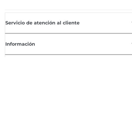
Servicio de atención al cliente
Información
Comprar
Suscríbete a las noticias de Canon
Recibe por email las últimas novedades, consejos útiles y ofertas
exclusivas.
SUSCRÍBETE AHORA