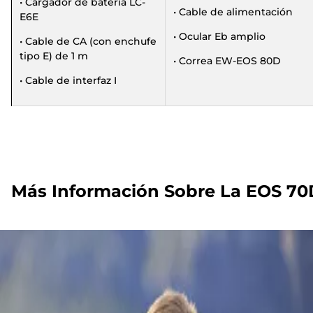
• Cargador de batería LC-
• Cable de alimentación
E6E
• Ocular Eb amplio
• Cable de CA (con enchufe
tipo E) de 1 m
• Correa EW-EOS 80D
• Cable de interfaz I
Más Información Sobre La EOS 70