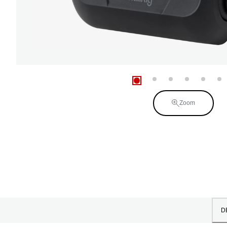
Zoom
D