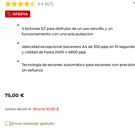
4.4
(427)
4.4
de
OFERTA
5
estrellas.
4 botones EZ para disfrutar de un uso sencillo y un
funcionamiento con una sola pulsación
427
reseñas
Velocidad excepcional (escaneos A4 de 300 ppp en 10 segundo
y calidad de hasta 2400 x 4800 ppp
Tecnología de escaneo automático para escanear con precisió
sin esfuerzo
75,00 €
Antes:
85,00 €
Ahorra
10,00 €
Envío estándar gratuito