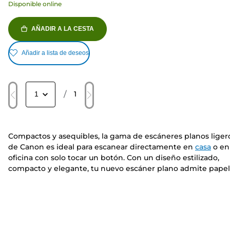
Disponible online
AÑADIR A LA CESTA
Añadir a lista de deseos
/
1
Compactos y asequibles, la gama de escáneres planos liger
de Canon es ideal para escanear directamente en
casa
o en
oficina con solo tocar un botón. Con un diseño estilizado,
compacto y elegante, tu nuevo escáner plano admite papel
de tamaño hasta A4. Además, encaja perfectamente en tu
lugar de trabajo y se ha diseñado con 4 botones de
funcionamiento EZ para que sea fácil de usar y permita
escanear documentos sin complicaciones.