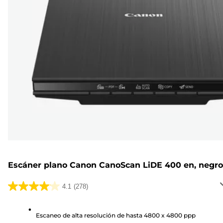
Escáner plano Canon CanoScan LiDE 400 en, negro
4.1
(278)
4.1
de
5
Escaneo de alta resolución de hasta 4800 x 4800 ppp