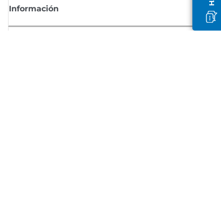
Información
Comprar
Suscríbete a las noticias de Canon
Recibe por email las últimas novedades, consejos útiles y ofertas
exclusivas.
SUSCRÍBETE AHORA
Términos de venta
Privacy Policy
Información sobre cookies
Configuración de cookies