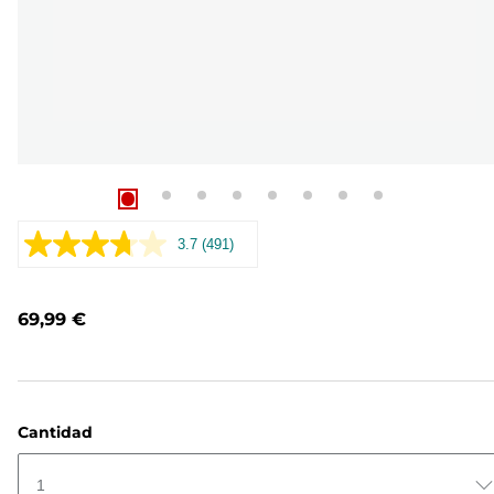
3.7
(491)
Leer
491
opiniones.
Enlace
69,99 €
en
la
misma
página.
Cantidad
1