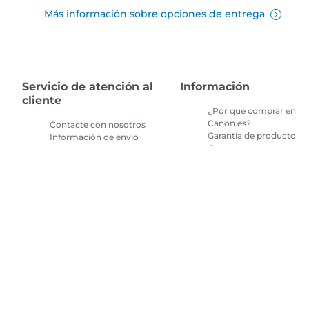
Más información sobre opciones de entrega
Servicio de atención al
Información
cliente
¿Por qué comprar en
Canon.es?
Contacte con nosotros
Garantía de producto
Información de envío
Compras seguras en
Devoluciones
canon.es
Preguntas frecuentes
Términos y condiciones
sobre la tienda
de promociones
Preguntas frecuentes
Términos y condiciones
Repeat & Save
de la suscripción de tint
de impresora
Mapa del sitio
Términos de venta
Privacy Policy
Información sobre 