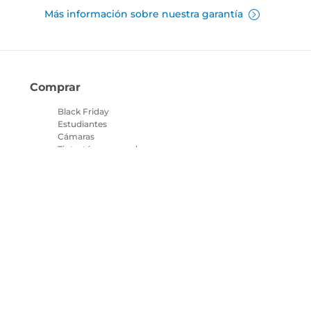
Más información sobre nuestra garantía
Comprar
Black Friday
Estudiantes
Cámaras
Tinta, tóner y papel
Objetivos
Localizador de tinta
Impresoras
Videocámaras
as
Accesorios y
merchandising
Los más vendidos
cookies
Configuración de cookies