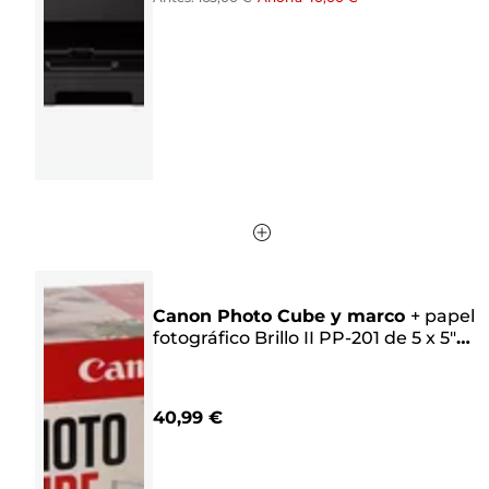
157
reseñas
Canon Photo Cube y marco
+
papel
fotográfico Brillo II PP-201 de 5 x 5"
(40 hojas) - Pack creativo, rosa
40,99 €