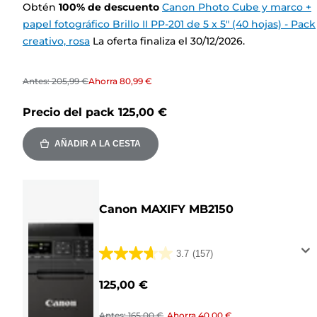
Obtén
100
%
de descuento
Canon Photo Cube y marco +
papel fotográfico Brillo II PP-201 de 5 x 5" (40 hojas) - Pack
creativo, rosa
La oferta finaliza el 30/12/2026.
Antes:
205,99 €
Ahorra
80,99 €
Precio del pack
125,00 €
AÑADIR A LA CESTA
Canon MAXIFY MB2150
3.7
(157)
3.7
de
125,00 €
5
estrellas.
Antes:
165,00 €
Ahorra
40,00 €