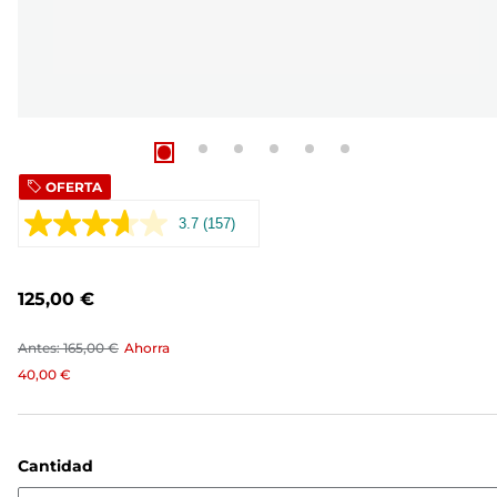
OFERTA
3.7
(157)
Leer
157
opiniones.
Enlace
125,00 €
en
la
misma
Antes:
165,00 €
Ahorra
página.
40,00 €
Cantidad