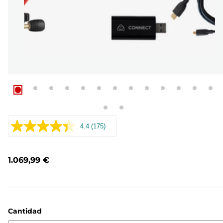
4.4
(175)
Leer
175
opiniones.
Enlace
1.069,99 €
en
la
misma
página.
Cantidad