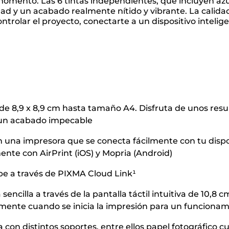
omento. Las 6 tintas independientes, que incluyen azul
ad y un acabado realmente nítido y vibrante. La calida
ontrolar el proyecto, conectarte a un dispositivo inteli
e 8,9 x 8,9 cm hasta tamaño A4. Disfruta de unos resul
r un acabado impecable
n una impresora que se conecta fácilmente con tu dispos
nte con AirPrint (iOS) y Mopria (Android)
be a través de PIXMA Cloud Link¹
encilla a través de la pantalla táctil intuitiva de 10,8
mente cuando se inicia la impresión para un funcionam
 con distintos soportes, entre ellos papel fotográfico 