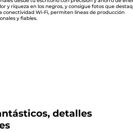
ales desde tu escritorio con precisión y ahorro de ener
or y riqueza en los negros, y consigue fotos que desta
la conectividad Wi-Fi, permiten líneas de producción
nales y fiables.
antásticos, detalles
es