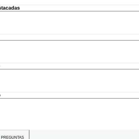
stacadas
e
o
PREGUNTAS