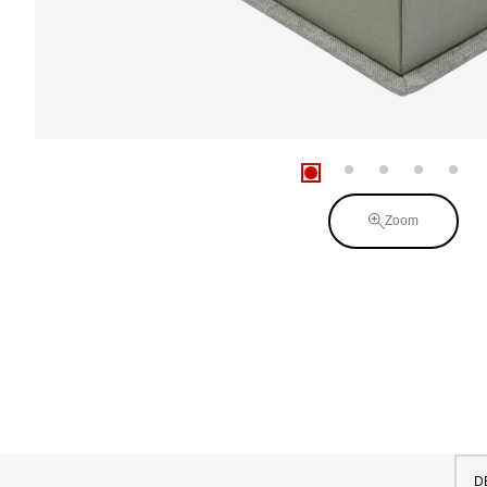
Zoom
D