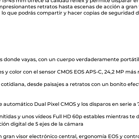
15-45 mm ofrece la calidad réflex y permite disparar e
presionantes retratos hasta escenas de acción a gran ve
lo que podrás compartir y hacer copias de seguridad d
yas donde vayas, con un cuerpo verdaderamente portátil
les y color con el sensor CMOS EOS APS-C, 24,2 MP más 
ía cotidiana, desde paisajes a retratos con un bonito e
e automático Dual Pixel CMOS y los disparos en serie a
ítidas y unos vídeos Full HD 60p estables mientras te 
ión digital de 5 ejes de la cámara
n gran visor electrónico central, ergonomía EOS y contr