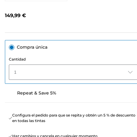
4
opiniones.
Enlace
149,99 €
en
la
misma
página.
Compra única
Cantidad
1
Repeat & Save 5%
Configura el pedido para que se repita y obtén un 5 % de descuento
en todas las tintas
Haz cambios y cancela en cualquier momento