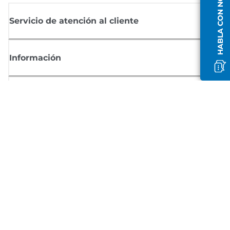
HABLA CON NOSOTROS
Servicio de atención al cliente
Información
Comprar
Suscríbete a las noticias de Canon
Recibe por email las últimas novedades, consejos útiles y ofertas
exclusivas.
SUSCRÍBETE AHORA