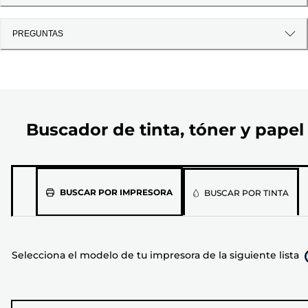
PREGUNTAS
Buscador de tinta, tóner y papel
Selecciona
BUSCAR POR IMPRESORA
BUSCAR POR TINTA
el
modelo
de
Selecciona el modelo de tu impresora de la siguiente lista
tu
impresora
de