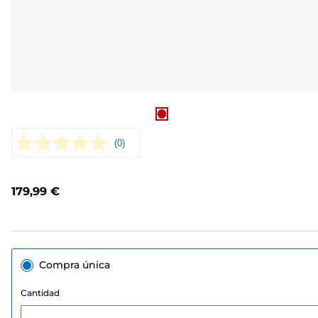
(0)
Sin
puntuación.
Enlace
en
179,99 €
la
misma
página.
Compra única
Cantidad