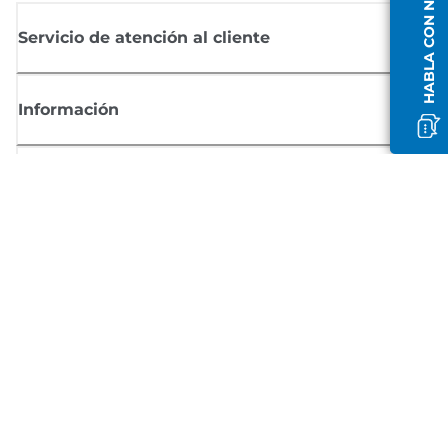
HABLA CON NOSOTROS
Servicio de atención al cliente
Información
Comprar
Suscríbete a las noticias de Canon
Recibe por email las últimas novedades, consejos útiles y ofertas
exclusivas.
SUSCRÍBETE AHORA