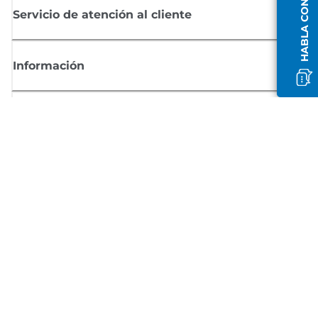
Servicio de atención al cliente
Información
Comprar
Suscríbete a las noticias de Canon
Recibe por email las últimas novedades, consejos útiles y ofertas
exclusivas.
SUSCRÍBETE AHORA
Términos de venta
Privacy Policy