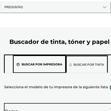
PREGUNTAS
Buscador de tinta, tóner y papel
Selecciona
BUSCAR POR IMPRESORA
BUSCAR POR TINTA
el
modelo
de
Selecciona el modelo de tu impresora de la siguiente lista
tu
impresora
de
la