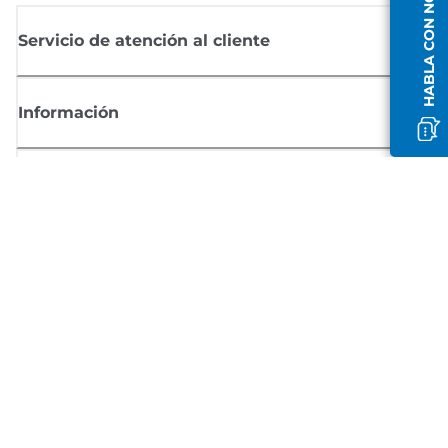
HABLA CON NOSOTROS
Servicio de atención al cliente
Información
Comprar
Suscríbete a las noticias de Canon
Recibe por email las últimas novedades, consejos útiles y ofertas
exclusivas.
SUSCRÍBETE AHORA