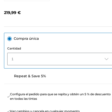
puntuación.
Enlace
en
219,99 €
la
misma
página.
Compra única
Cantidad
1
Repeat & Save 5%
Configura el pedido para que se repita y obtén un 5 % de descuento
en todas las tintas
Haz cambios y cancela en cualquier momento