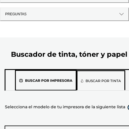
PREGUNTAS
Buscador de tinta, tóner y papel
Selecciona
BUSCAR POR IMPRESORA
BUSCAR POR TINTA
el
modelo
de
Selecciona el modelo de tu impresora de la siguiente lista
tu
impresora
de