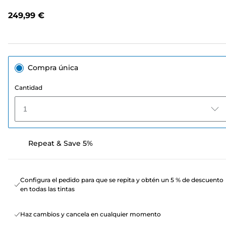
Enlace
en
249,99 €
la
misma
página.
Compra única
Cantidad
1
Repeat & Save 5%
Configura el pedido para que se repita y obtén un 5 % de descuento
en todas las tintas
Haz cambios y cancela en cualquier momento