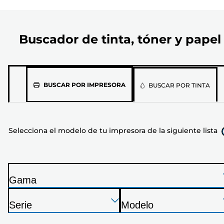
Buscador de tinta, tóner y papel
Selecciona
BUSCAR POR IMPRESORA
BUSCAR POR TINTA
el
modelo
de
Selecciona el modelo de tu impresora de la siguiente lista
tu
impresora
de
la
Gama
siguiente
I
lista
Presione
Presione
Presione
m
Serie
Modelo
Enter
Enter
Enter
p
I
I