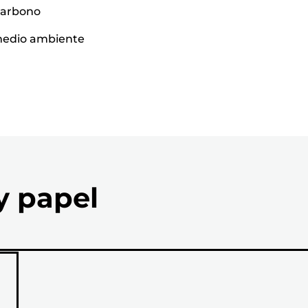
carbono
l medio ambiente
y papel