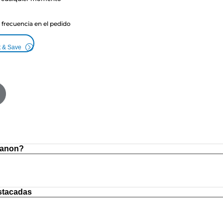
a frecuencia en el pedido
t & Save
Canon?
stacadas