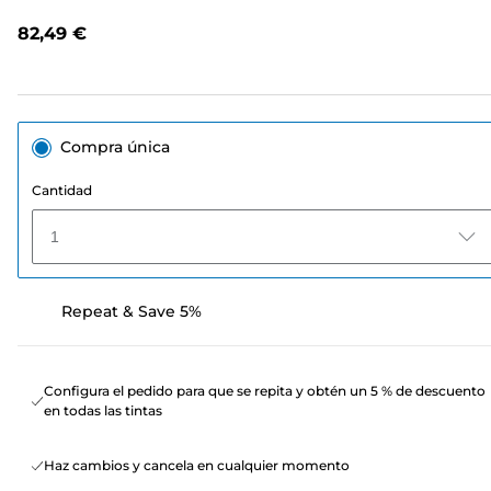
opiniones.
Enlace
82,49 €
en
la
misma
página.
Compra única
Cantidad
1
Repeat & Save 5%
Configura el pedido para que se repita y obtén un 5 % de descuento
en todas las tintas
Haz cambios y cancela en cualquier momento