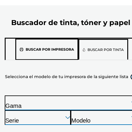
Buscador de tinta, tóner y papel
Selecciona
BUSCAR POR IMPRESORA
BUSCAR POR TINTA
el
modelo
de
Selecciona el modelo de tu impresora de la siguiente lista
tu
impresora
de
la
Gama
siguiente
I
lista
Presione
Presione
Presione
m
Serie
Modelo
Enter
Enter
Enter
p
I
I