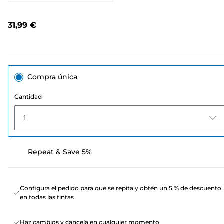
40
opiniones.
Enlace
31,99 €
en
la
misma
página.
Compra única
Cantidad
1
Repeat & Save 5%
Configura el pedido para que se repita y obtén un 5 % de descuento
en todas las tintas
Haz cambios y cancela en cualquier momento