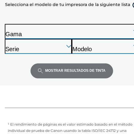
Selecciona el modelo de tu impresora de la siguiente lista
tu
impresora
de
la
Gama
siguiente
I
lista
Presione
Presione
Presione
m
Serie
Modelo
Enter
Enter
Enter
p
I
I
para
para
para
r
m
m
expandir
expandir
expandir
e
p
p
MOSTRAR RESULTADOS DE TINTA
s
r
r
o
e
e
r
s
s
a
o
o
r
r
a
a
¹ El rendimiento de páginas es el valor estimado basado en el método
individual de prueba de Canon usando la tabla ISO/IEC 24712 y una