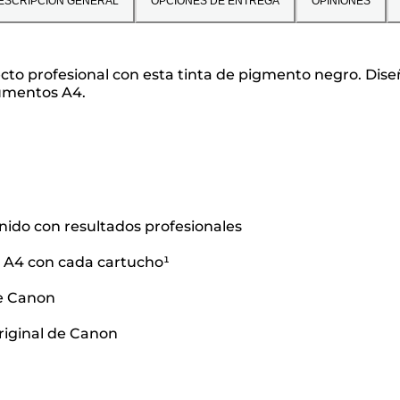
ESCRIPCIÓN GENERAL
OPCIONES DE ENTREGA
OPINIONES
to profesional con esta tinta de pigmento negro. Dise
cumentos A4.
nido con resultados profesionales
 A4 con cada cartucho¹
 de Canon
original de Canon