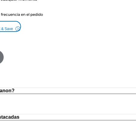
a frecuencia en el pedido
t & Save
Canon?
stacadas