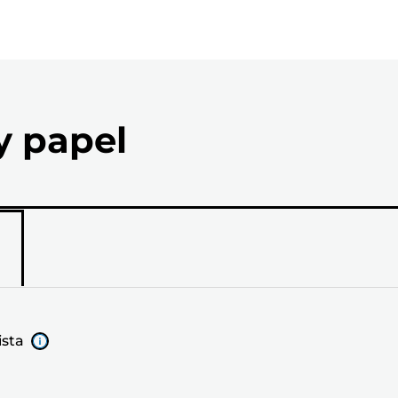
y papel
ista