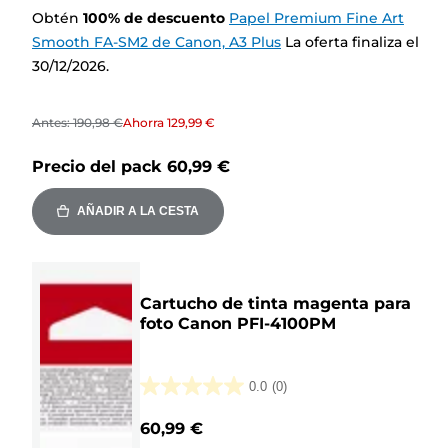
Obtén
100
%
de descuento
Papel Premium Fine Art
Smooth FA-SM2 de Canon, A3 Plus
La oferta finaliza el
30/12/2026.
Antes:
190,98 €
Ahorra
129,99 €
Precio del pack
60,99 €
AÑADIR A LA CESTA
Cartucho de tinta magenta para
foto Canon PFI-4100PM
0.0
(0)
0.0
de
60,99 €
5