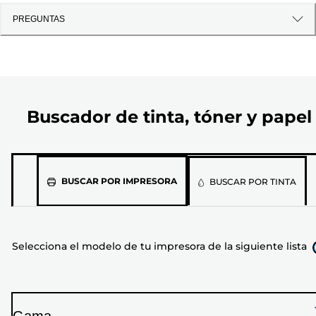
PREGUNTAS
Buscador de tinta, tóner y papel
Selecciona
BUSCAR POR IMPRESORA
BUSCAR POR TINTA
el
modelo
de
Selecciona el modelo de tu impresora de la siguiente lista
tu
impresora
de
la