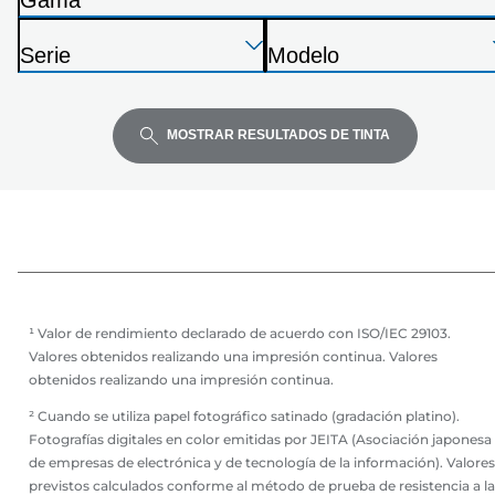
Gama
siguiente
I
lista
Presione
Presione
Presione
m
Serie
Modelo
Enter
Enter
Enter
p
I
I
para
para
para
r
m
m
expandir
expandir
expandir
e
p
p
MOSTRAR RESULTADOS DE TINTA
s
r
r
o
e
e
r
s
s
a
o
o
r
r
a
a
¹ Valor de rendimiento declarado de acuerdo con ISO/IEC 29103.
Valores obtenidos realizando una impresión continua. Valores
obtenidos realizando una impresión continua.
² Cuando se utiliza papel fotográfico satinado (gradación platino).
Fotografías digitales en color emitidas por JEITA (Asociación japonesa
de empresas de electrónica y de tecnología de la información). Valores
previstos calculados conforme al método de prueba de resistencia a la