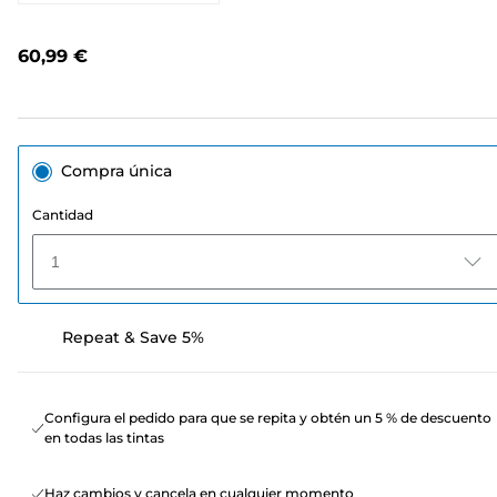
puntuación.
Enlace
en
60,99 €
la
misma
página.
Compra única
Cantidad
1
Repeat & Save 5%
Configura el pedido para que se repita y obtén un 5 % de descuento
en todas las tintas
Haz cambios y cancela en cualquier momento