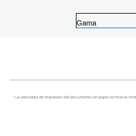
Gama
I
m
p
r
e
s
o
r
¹ La velocidad de impresión del documento en papel normal se mide
a