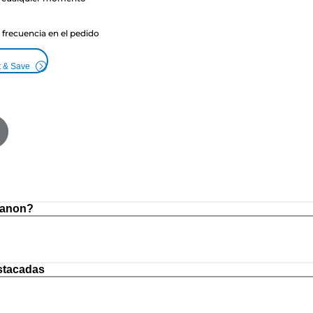
a frecuencia en el pedido
t & Save
Canon?
stacadas