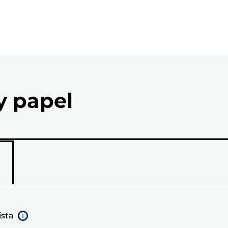
y papel
ista