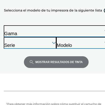
de
Selecciona el modelo de tu impresora de la siguiente lista
tu
impresora
de
la
Gama
siguiente
I
lista
Presione
Presione
Presione
m
Serie
Modelo
Enter
Enter
Enter
p
I
I
para
para
para
r
m
m
expandir
expandir
expandir
e
p
p
MOSTRAR RESULTADOS DE TINTA
s
r
r
o
e
e
r
s
s
a
o
o
r
r
a
a
¹Para obtener más información sobre cómo sustituir el cartucho de