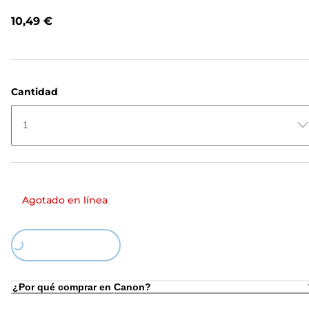
opiniones.
Enlace
10,49 €
en
la
misma
página.
Cantidad
1
Agotado en línea
Loading...
¿Por qué comprar en Canon?