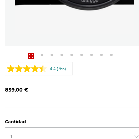
4.4
(765)
Leer
765
opiniones.
Enlace
859,00 €
en
la
misma
página.
Cantidad
1