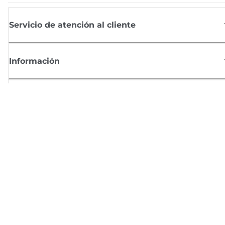
Servicio de atención al cliente
Información
Comprar
Suscríbete a las noticias de Canon
Recibe por email las últimas novedades, consejos útiles y ofertas
exclusivas.
SUSCRÍBETE AHORA