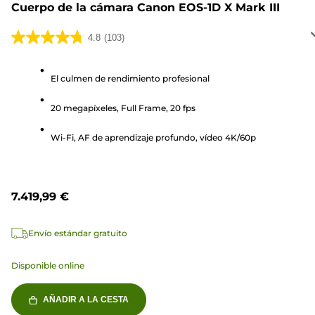
Cuerpo de la cámara Canon EOS-1D X Mark III
4.8
(103)
4.8
de
5
El culmen de rendimiento profesional
estrellas.
20 megapíxeles, Full Frame, 20 fps
103
reseñas
Wi-Fi, AF de aprendizaje profundo, vídeo 4K/60p
7.419,99 €
Envío estándar gratuito
Disponible online
AÑADIR A LA CESTA