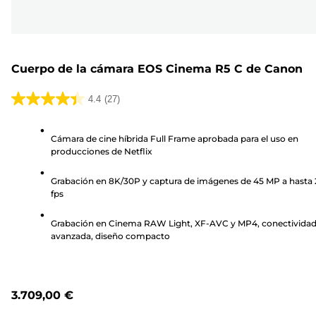
Cuerpo de la cámara EOS Cinema R5 C de Canon
4.4
(27)
4.4
de
Cámara de cine híbrida Full Frame aprobada para el uso en
5
producciones de Netflix
estrellas.
27
Grabación en 8K/30P y captura de imágenes de 45 MP a hasta
reseñas
fps
Grabación en Cinema RAW Light, XF-AVC y MP4, conectivida
avanzada, diseño compacto
3.709,00 €