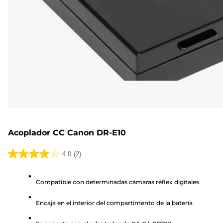
Acoplador CC Canon DR-E10
4.0
(2)
4.0
de
Compatible con determinadas cámaras réflex digitales
5
estrellas.
Encaja en el interior del compartimento de la batería
2
reseñas