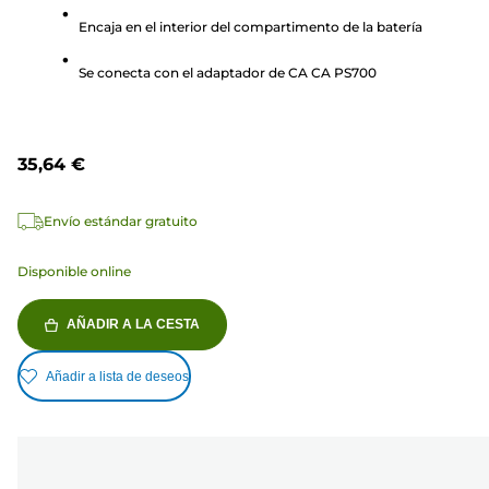
estrellas.
Encaja en el interior del compartimento de la batería
1
reseña
Se conecta con el adaptador de CA CA PS700
35,64 €
Envío estándar gratuito
Disponible online
AÑADIR A LA CESTA
Añadir a lista de deseos