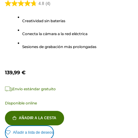
4.8
(4)
4.8
de
Creatividad sin baterías
5
estrellas.
Conecta la cámara a la red eléctrica
4
reseñas
Sesiones de grabación más prolongadas
139,99 €
Envío estándar gratuito
Disponible online
AÑADIR A LA CESTA
Añadir a lista de deseos