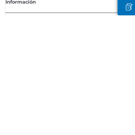
Información
Comprar
Suscríbete a las noticias de Canon
Recibe por email las últimas novedades, consejos útiles y ofertas
exclusivas.
SUSCRÍBETE AHORA
Términos de venta
Privacy Policy
Información sobre cookies
Configuración de cookies