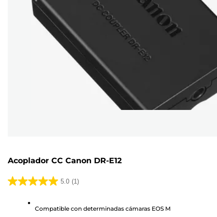
Acoplador CC Canon DR-E12
5.0
(1)
5.0
de
Compatible con determinadas cámaras EOS M
5