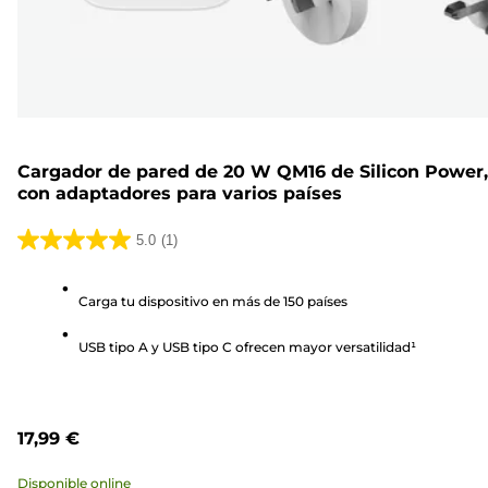
Cargador de pared de 20 W QM16 de Silicon Power,
con adaptadores para varios países
5.0
(1)
5.0
de
Carga tu dispositivo en más de 150 países
5
estrellas.
USB tipo A y USB tipo C ofrecen mayor versatilidad¹
1
reseña
17,99 €
Disponible online