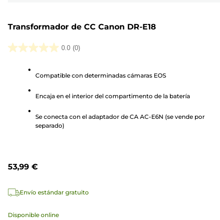
Transformador de CC Canon DR-E18
0.0
(0)
0.0
de
Compatible con determinadas cámaras EOS
5
estrellas.
Encaja en el interior del compartimento de la batería
Se conecta con el adaptador de CA AC-E6N (se vende por
separado)
53,99 €
Envío estándar gratuito
Disponible online